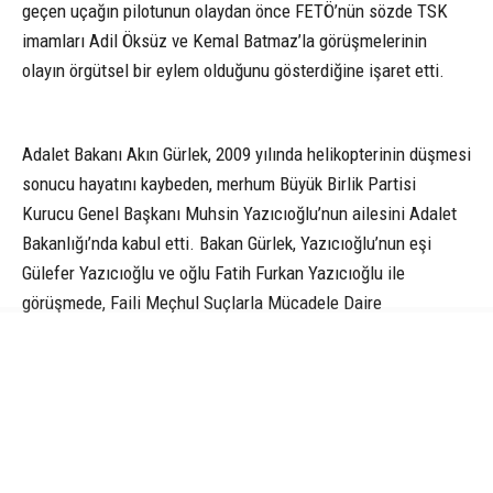
geçen uçağın pilotunun olaydan önce FETÖ’nün sözde TSK
imamları Adil Öksüz ve Kemal Batmaz’la görüşmelerinin
olayın örgütsel bir eylem olduğunu gösterdiğine işaret etti.
Adalet Bakanı Akın Gürlek, 2009 yılında helikopterinin düşmesi
sonucu hayatını kaybeden, merhum Büyük Birlik Partisi
Kurucu Genel Başkanı Muhsin Yazıcıoğlu’nun ailesini Adalet
Bakanlığı’nda kabul etti. Bakan Gürlek, Yazıcıoğlu’nun eşi
Gülefer Yazıcıoğlu ve oğlu Fatih Furkan Yazıcıoğlu ile
görüşmede, Faili Meçhul Suçlarla Mücadele Daire
Başkanlığı’nın faili meçhul dosyaların üzerinde ayrıntılı
inceleme yaptığını söyledi. “Rahmetli Muhsin Yazıcıoğlu
gerçekten ülkemiz için bir değerdi” diye konuşan Bakan
Gürlek, başlangıçta olayın bir helikopter kazası olarak
aksettirildiğine dikkat çekti.