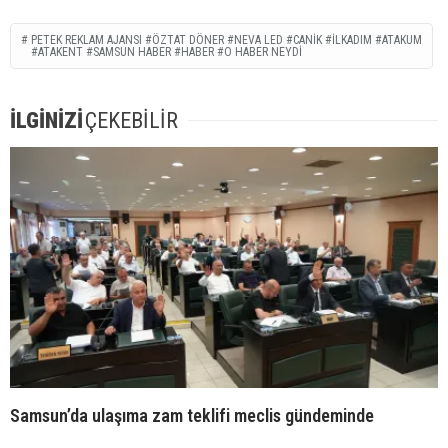
PETEK REKLAM AJANSI #ÖZTAT DÖNER #NEVA LED #CANIK #ILKADIM #ATAKUM
#ATAKENT #SAMSUN HABER #HABER #O HABER NEYDI
İLGİNİZİ
ÇEKEBİLİR
Samsun’da ulaşıma zam teklifi meclis gündeminde