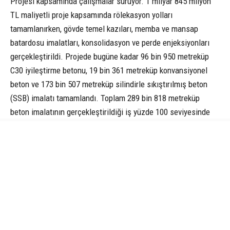
Projesi kapsamında çalışmalar sürüyor. 1 milyar 845 milyon
TL maliyetli proje kapsamında rölekasyon yolları
tamamlanırken, gövde temel kazıları, memba ve mansap
batardosu imalatları, konsolidasyon ve perde enjeksiyonları
gerçekleştirildi. Projede bugüne kadar 96 bin 950 metreküp
C30 iyileştirme betonu, 19 bin 361 metreküp konvansiyonel
beton ve 173 bin 507 metreküp silindirle sıkıştırılmış beton
(SSB) imalatı tamamlandı. Toplam 289 bin 818 metreküp
beton imalatının gerçekleştirildiği iş yüzde 100 seviyesinde
tasfiye edildi.
Aynı projenin 2 milyar 946 milyon TL maliyetli ikmal işinde ise
çalışmalar yüzde 55 seviyesinde devam ediyor. Temelden
yüksekliği 76,02 metre olacak ve 26,12 milyon metreküp su
depolayacak barajın tamamlanmasıyla 13 bin 950 dekar tarım
arazisinin sulanması planlanıyor. Baraj sayesinde Çarşamba,