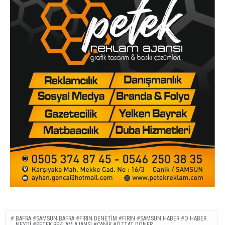
BAFRA #SAMSUN BAFRA #FIRIN DENETIM #FIRIN #SAMSUN HABER #O HABER
NEYDI #PETEK REKLAM AJANSI #CANIK #ÖZTAT DÖNER