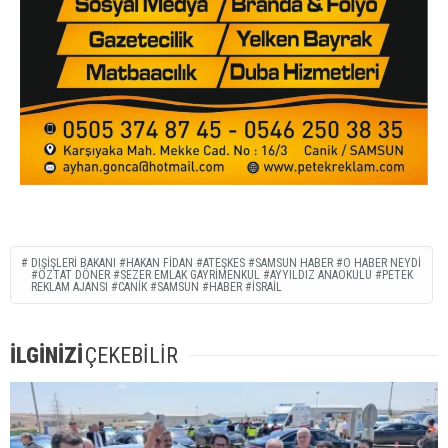
DIŞIŞLERI BAKANI #HAKAN FIDAN #ATEŞKES #SAMSUN HABER #O HABER NEYDI
#ÖZTAT DÖNER #SEZER EMLAK GAYRIMENKUL #AYYILDIZ ANAOKULU #PETEK
REKLAM AJANSI #CANIK #SAMSUN #HABER #ISRAIL
İLGİNİZİ
ÇEKEBİLİR