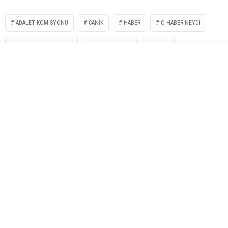
ADALET KOMİSYONU
CANIK
HABER
O HABER NEYDI
PETEK REKLAM AJANSI
SAMSUN HABER
TBMM
İLGİNİZİ
ÇEKEBİLİR