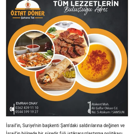
İsrail’in, Suriye’nin başkenti Şam’daki saldırılarına değinen ve
İsrail’in bölgede bir süredir fiili istikrarsızlaştırma politikası