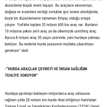
düzenleme büyük önem taşıyor. Bu araçların ekonomiye,
doğaya ve insanlara verdiği zorluklar göz önüne alındığında,
böyle bir düzenlemenin tamamen ihtiyaç olduğu ortaya
çıkıyor. Trafikte toplam 32 milyon 600 bin araç var. Bunların
10 milyona yakını yerli araç ya da ülkemizde üretilmiş araç.
Ayrıca 8 milyon araç 20 yaşın üzerinde, yani hurdaya çıkmayı
bekliyor. Bu nedenle hurda yasasının mutlaka çıkarılması
gerekiyor” dedi.
-“HURDA ARAÇLAR ÇEVREYİ VE İNSAN SAĞLIĞINI
TEHLİYE SOKUYOR”
Hurdaya ayrılmayı bekleyen milyonlarca araç olmasına
rağmen yılda 20 milyon ton hurda ithal ettiğimizi hatırlatan
Türkiye Esnaf ve Sanatkârları Konfederasyonu (TESK) Genel