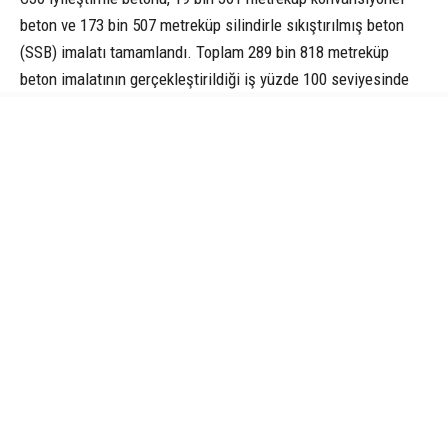
beton ve 173 bin 507 metreküp silindirle sıkıştırılmış beton
(SSB) imalatı tamamlandı. Toplam 289 bin 818 metreküp
beton imalatının gerçekleştirildiği iş yüzde 100 seviyesinde
tasfiye edildi.
Aynı projenin 2 milyar 946 milyon TL maliyetli ikmal işinde ise
çalışmalar yüzde 55 seviyesinde devam ediyor. Temelden
yüksekliği 76,02 metre olacak ve 26,12 milyon metreküp su
depolayacak barajın tamamlanmasıyla 13 bin 950 dekar tarım
arazisinin sulanması planlanıyor. Baraj sayesinde Çarşamba,
Terme ve Salıpazarı ilçeleri ile çevre yerleşimlerin içme ve
sulama suyu ihtiyacının karşılanması da hedefleniyor. Proje
kapsamında yıllık 25,74 hektometreküp su sağlanacak.
Salıpazarı Barajı İkmal İşi kapsamında 350 bin metreküp SSB
ve 44 bin metreküp konvansiyonel beton olmak üzere toplam