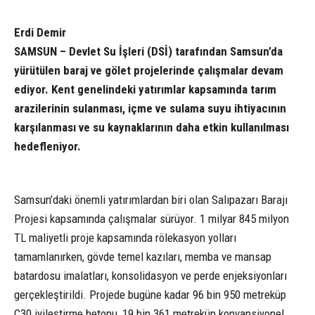
Erdi Demir
SAMSUN – Devlet Su İşleri (DSİ) tarafından Samsun’da
yürütülen baraj ve gölet projelerinde çalışmalar devam
ediyor. Kent genelindeki yatırımlar kapsamında tarım
arazilerinin sulanması, içme ve sulama suyu ihtiyacının
karşılanması ve su kaynaklarının daha etkin kullanılması
hedefleniyor.
Samsun’daki önemli yatırımlardan biri olan Salıpazarı Barajı
Projesi kapsamında çalışmalar sürüyor. 1 milyar 845 milyon
TL maliyetli proje kapsamında rölekasyon yolları
tamamlanırken, gövde temel kazıları, memba ve mansap
batardosu imalatları, konsolidasyon ve perde enjeksiyonları
gerçekleştirildi. Projede bugüne kadar 96 bin 950 metreküp
C30 iyileştirme betonu, 19 bin 361 metreküp konvansiyonel