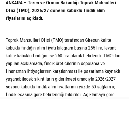
ANKARA – Tarım ve Orman Bakanlığı Toprak Mahsulleri
Ofisi (TMO), 2026/27 dönemi kabuklu fındık alım
fiyatlarını açıkladı.
Toprak Mahsulleri Ofisi (TMO) tarafından Giresun kalite
kabuklu fındığın alım fiyatı kilogram başına 255 lira, levant
kalite kabuklu fındığın ise 250 lira olarak belirlendi. TMO’dan
yapılan açıklamada, fındık üreticilerinin depolama ve
finansman ihtiyaçlarının karşılanması ile pazarlama kaynaklı
yaşanabilecek sıkıntıların giderilmesi amacıyla 2026/2027
sezonu kabuklu fındık alım fiyatlarının yüzde 50 sağlam iç
fındık esasına göre belirlendiği bildirildi. Açıklamaya göre
yüzde 50’nin üzerinde randımana sahip fındık için ayrıca ilave
ödeme yapılacak. Buna göre her artı 1 randıman için Giresun
kalite fındıkta kilogram başına 5 lira 10 kuruş, levant kalite
fındıkta ise 5 lira ilave fiyat verilecek.