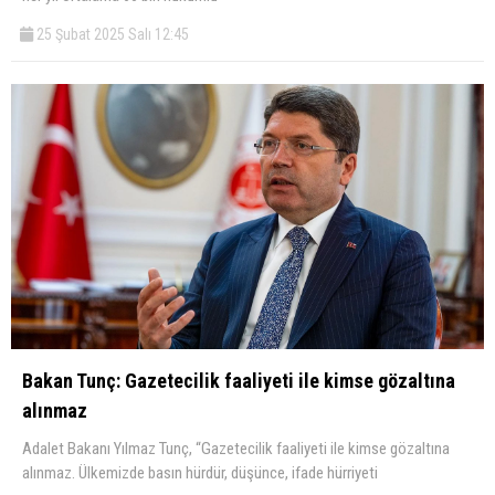
25 Şubat 2025 Salı 12:45
Bakan Tunç: Gazetecilik faaliyeti ile kimse gözaltına
alınmaz
Adalet Bakanı Yılmaz Tunç, “Gazetecilik faaliyeti ile kimse gözaltına
alınmaz. Ülkemizde basın hürdür, düşünce, ifade hürriyeti