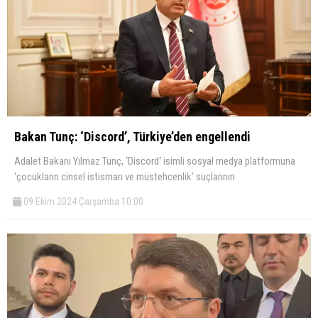
Bakan Tunç: ‘Discord’, Türkiye’den engellendi
Adalet Bakanı Yılmaz Tunç, ‘Discord‘ isimli sosyal medya platformuna
‘çocukların cinsel istismarı ve müstehcenlik’ suçlarının
09 Ekim 2024 Çarşamba 10:00