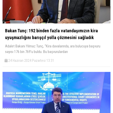
Bakan Tunç: 192 binden fazla vatandaşımızın kira
uyuşmazlığını barışçıl yolla çözmesini sağladık
Adalet Bakanı Yılmaz Tunç, “Kira davalarında, ara bulucuya başvuru
sayısı 176 bin 769’u buldu. Bu başvurulardan
24 Haziran 2024 Pazartesi 13:31