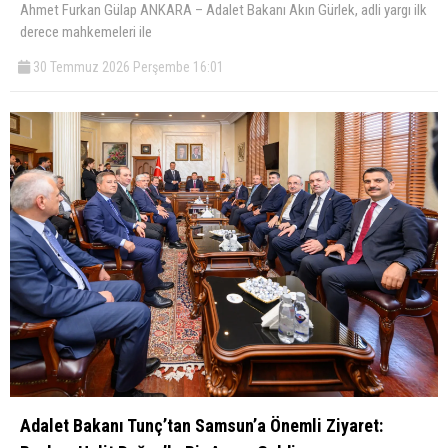
Ahmet Furkan Gülap ANKARA – Adalet Bakanı Akın Gürlek, adli yargı ilk
derece mahkemeleri ile
30 Temmuz 2026 Perşembe 16:01
Adalet Bakanı Tunç’tan Samsun’a Önemli Ziyaret: