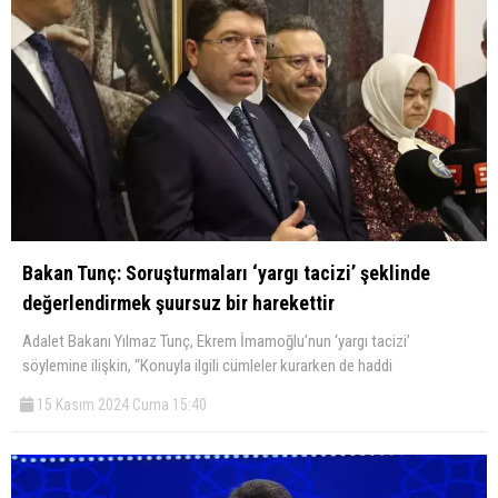
Bakan Tunç: Soruşturmaları ‘yargı tacizi’ şeklinde
değerlendirmek şuursuz bir harekettir
Adalet Bakanı Yılmaz Tunç, Ekrem İmamoğlu’nun ‘yargı tacizi’
söylemine ilişkin, “Konuyla ilgili cümleler kurarken de haddi
15 Kasım 2024 Cuma 15:40