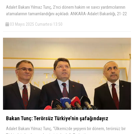
Adalet Bakanı Yılmaz Tunç, 2’nci dönem hakim ve savcı yardımcılarının
atamalarının tamamlandığını açıkladı. ANKARA-Adalet Bakanlığı, 21-22
03 Mayıs 2025 Cumartesi 13:50
Bakan Tunç: Terörsüz Türkiye’nin şafağındayız
Adalet Bakanı Yılmaz Tunç, “Ülkemizde yepyeni bir dönem, terörsüz bir