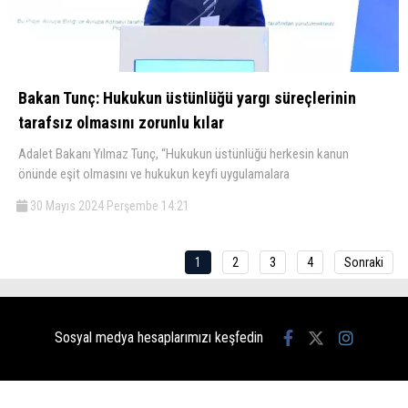
Bakan Tunç: Hukukun üstünlüğü yargı süreçlerinin
tarafsız olmasını zorunlu kılar
Adalet Bakanı Yılmaz Tunç, “Hukukun üstünlüğü herkesin kanun
önünde eşit olmasını ve hukukun keyfi uygulamalara
30 Mayıs 2024 Perşembe 14:21
1
2
3
4
Sonraki
Sosyal medya hesaplarımızı keşfedin