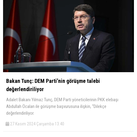
Bakan Tunç: DEM Parti’nin görüşme talebi
değerlendiriliyor
Adalet Bakanı Yılmaz Tunç, DEM Parti yöneticilerinin PKK elebaşı
Abdullah Öcalan ile görüşme başvurusuna ilişkin, “Dilekçe
değerlendiriliyor.
27 Kasım 2024 Çarşamba 13:40