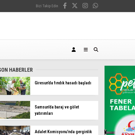
Bizi Takip Edin
SON HABERLER
Giresun’da fındık hasadı başladı
Samsun’da baraj ve gölet
yatırımları
Adalet Komisyonu’nda gerginlik