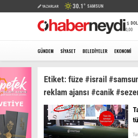
30.1
°
SAMSUN
YAZARLAR
DO
0,00
GÜNDEM
SIYASET
BELEDIYELER
EKONOMI
Etiket:
füze #israil #samsu
reklam ajansı #canik #seze
Ta
t
Tü