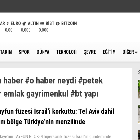
LAR
EURO
ALTIN
BİST
BITCOIN
0,00
0,000
0,000
TARIM
SPOR
DÜNYA
TEKNOLOJI
ÇEVRE
EĞITIM
DIĞER
n haber #o haber neydi #petek
r emlak gayrimenkul #bt yapı
yfun füzesi İsrail’i korkuttu: Tel Aviv dahil
üm bölge Türkiye’nin menzilinde
rkiye’nin TAYFUN BLOK-4 hipersonik füzesi İsrail’in gündeminde.