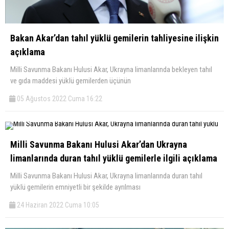
Bakan Akar’dan tahıl yüklü gemilerin tahliyesine ilişkin
açıklama
Milli Savunma Bakanı Hulusi Akar, Ukrayna limanlarında bekleyen tahıl
ve gıda maddesi yüklü gemilerden üçünün
05 Ağustos 2022 Cuma 16:22
Milli Savunma Bakanı Hulusi Akar’dan Ukrayna
limanlarında duran tahıl yüklü gemilerle ilgili açıklama
Milli Savunma Bakanı Hulusi Akar, Ukrayna limanlarında duran tahıl
yüklü gemilerin emniyetli bir şekilde ayrılması
24 Haziran 2022 Cuma 10:05