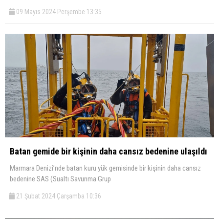
09 Mayıs 2024 Perşembe 13:35
Batan gemide bir kişinin daha cansız bedenine ulaşıldı
Marmara Denizi’nde batan kuru yük gemisinde bir kişinin daha cansız
bedenine SAS (Sualtı Savunma Grup
21 Şubat 2024 Çarşamba 10:36