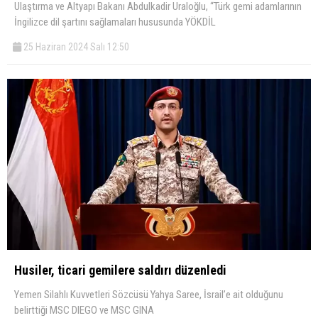
Ulaştırma ve Altyapı Bakanı Abdulkadir Uraloğlu, “Türk gemi adamlarının
İngilizce dil şartını sağlamaları hususunda YÖKDİL
25 Haziran 2024 Salı 12:50
Husiler, ticari gemilere saldırı düzenledi
Yemen Silahlı Kuvvetleri Sözcüsü Yahya Saree, İsrail’e ait olduğunu
belirttiği MSC DIEGO ve MSC GINA