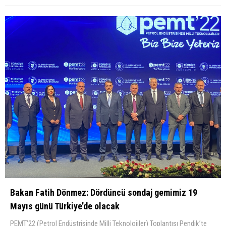
Bakan Fatih Dönmez: Dördüncü sondaj gemimiz 19
Mayıs günü Türkiye’de olacak
PEMT’22 (Petrol Endüstrisinde Milli Teknolojiler) Toplantısı Pendik’te