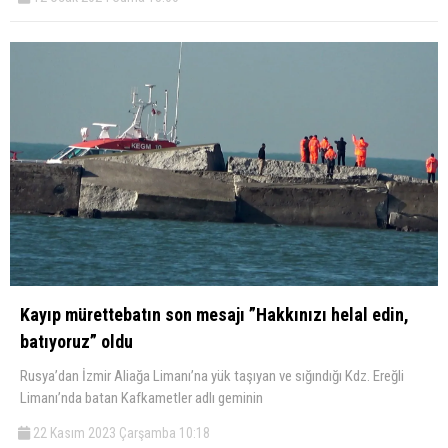
Kayıp mürettebatın son mesajı ”Hakkınızı helal edin,
batıyoruz” oldu
Rusya’dan İzmir Aliağa Limanı’na yük taşıyan ve sığındığı Kdz. Ereğli
Limanı’nda batan Kafkametler adlı geminin
22 Kasım 2023 Çarşamba 10:18