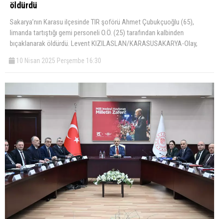
öldürdü
Sakarya’nın Karasu ilçesinde TIR şoförü Ahmet Çubukçuoğlu (65),
limanda tartıştığı gemi personeli O.Ö. (25) tarafından kalbinden
bıçaklanarak öldürdü. Levent KIZILASLAN/KARASUSAKARYA-Olay,
10 Nisan 2025 Perşembe 16:30