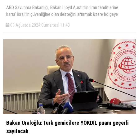
ABD Savunma Bakanlığı, Bakan Lloyd Austin’in ‘İran tehditlerine
karşı’ İsrail’in güvenliğine olan desteğini artırmak üzere bölgeye
03 Ağustos 2024 Cumartesi 11:43
Bakan Uraloğlu: Türk gemicilere YÖKDİL puanı geçerli
sayılacak