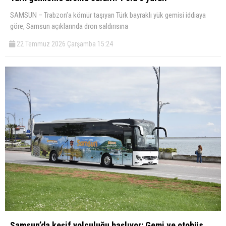
SAMSUN – Trabzon’a kömür taşıyan Türk bayraklı yük gemisi iddiaya
göre, Samsun açıklarında dron saldırısına
22 Temmuz 2026 Çarşamba 15:24
Samsun’da keşif yolculuğu başlıyor: Gemi ve otobüs