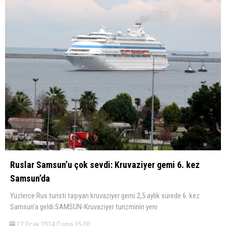
Ruslar Samsun’u çok sevdi: Kruvaziyer gemi 6. kez
Samsun’da
Yüzlerce Rus turisti taşıyan kruvaziyer gemi 2,5 aylık sürede 6. kez
Samsun’a geldi.SAMSUN-Kruvaziyer turizminin yeni
12 Ocak 2024 Cuma 15:00