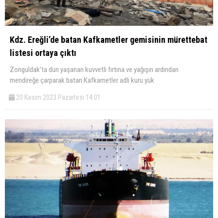
Kdz. Ereğli’de batan Kafkametler gemisinin mürettebat
listesi ortaya çıktı
Zonguldak’ta dün yaşanan kuvvetli fırtına ve yağışın ardından
mendireğe çarparak batan Kafkametler adli kuru yük
20 Kasım 2023 Pazartesi 14:01