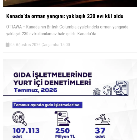
Kanada’da orman yangını: yaklaşık 230 evi kül oldu
OTTAWA – Kanada’nın British Columbia eyaletindeki orman yangında
yaklaşık 230 ev kullanılamaz hale geldi. Kanada’da
05 Ağustos 2026 Çarşamba 15:00