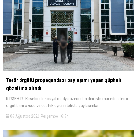
Terör örgütü propagandası paylaşımı yapan şüpheli
gözaltına alındı
KIRŞEHİR- Kırşehir’de sosyal medya üzerinden dini istismar eden terör
örgütlerini övücü ve destekleyici nitelikte paylaşımlar
06 Ağustos 2026 Perşembe 16:54