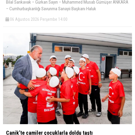
Bilal Sarıkavak – Gürkan Sayın – Muhammed Musab Gümüşer ANKARA
– Cumhurbaşkanlığı Savunma Sanayii Başkanı Haluk
06 Ağustos 2026 Perşembe 14:00
Canik’te camiler çocuklarla doldu taştı