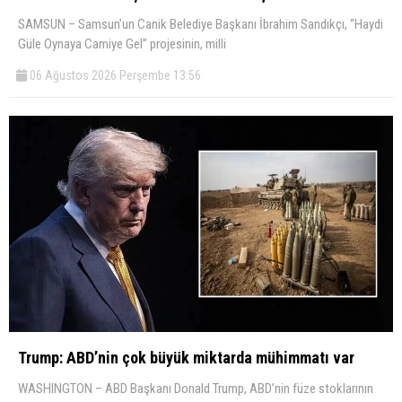
SAMSUN – Samsun’un Canik Belediye Başkanı İbrahim Sandıkçı, “Haydi
Güle Oynaya Camiye Gel” projesinin, milli
06 Ağustos 2026 Perşembe 13:56
Trump: ABD’nin çok büyük miktarda mühimmatı var
WASHINGTON – ABD Başkanı Donald Trump, ABD’nin füze stoklarının