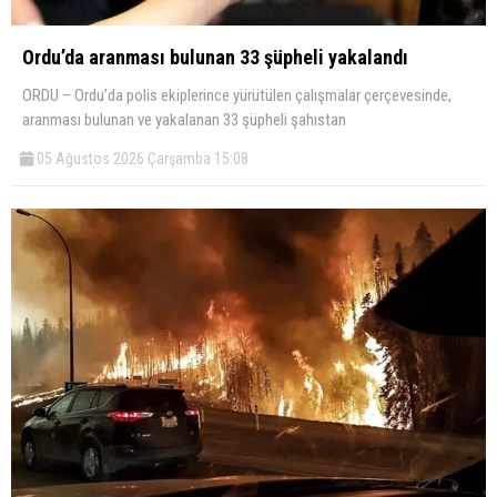
Ordu’da aranması bulunan 33 şüpheli yakalandı
ORDU – Ordu’da polis ekiplerince yürütülen çalışmalar çerçevesinde,
aranması bulunan ve yakalanan 33 şüpheli şahıstan
05 Ağustos 2026 Çarşamba 15:08