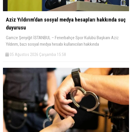
Aziz Yıldırım’dan sosyal medya hesapları hakkında suç
duyurusu
Gamze Şenyiğit İSTANBUL – Fenerbahçe Spor Kulübü Başkanı Aziz
Yıldırım, bazı sosyal medya hesabı kullanıcıları hakkında
05 Ağustos 2026 Çarşamba 15:58