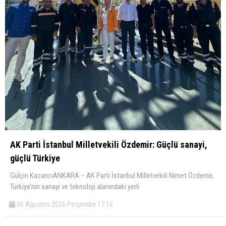
AK Parti İstanbul Milletvekili Özdemir: Güçlü sanayi,
güçlü Türkiye
Gülçin KazancıANKARA – AK Parti İstanbul Milletvekili Nimet Özdemir,
Türkiye’nin sanayi ve teknoloji alanındaki yerli
06 Ağustos 2026 Perşembe 17:16