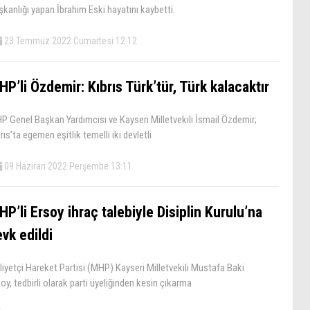
kanlığı yapan İbrahim Eski hayatını kaybetti.
23 Temmuz 2022 Cumartesi 12:12
P’li Özdemir: Kıbrıs Türk’tür, Türk kalacaktır
P Genel Başkan Yardımcısı ve Kayseri Milletvekili İsmail Özdemir;
rıs’ta egemen eşitlik temelli iki devletli
09 Haziran 2022 Perşembe 13:11
P’li Ersoy ihraç talebiyle Disiplin Kurulu’na
vk edildi
liyetçi Hareket Partisi (MHP) Kayseri Milletvekili Mustafa Baki
oy, tedbirli olarak parti üyeliğinden kesin çıkarma