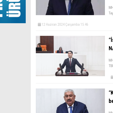
MH
Ta
12 Haziran 2024 Çarşamba 15:46
“
N
MH
TB
“
b
MH