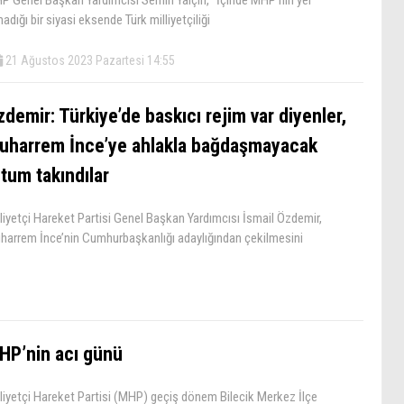
adığı bir siyasi eksende Türk milliyetçiliği
21 Ağustos 2023 Pazartesi 14:55
demir: Türkiye’de baskıcı rejim var diyenler,
uharrem İnce’ye ahlakla bağdaşmayacak
tum takındılar
liyetçi Hareket Partisi Genel Başkan Yardımcısı İsmail Özdemir,
harrem İnce’nin Cumhurbaşkanlığı adaylığından çekilmesini
HP’nin acı günü
liyetçi Hareket Partisi (MHP) geçiş dönem Bilecik Merkez İlçe