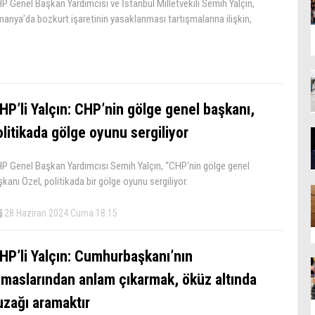
 Genel Başkan Yardımcısı ve İstanbul Milletvekili Semih Yalçın,
anya’da bozkurt işaretinin yasaklanması tartışmalarına ilişkin,
HP’li Yalçın: CHP’nin gölge genel başkanı,
litikada gölge oyunu sergiliyor
P Genel Başkan Yardımcısı Semih Yalçın, “CHP‘nin gölge genel
kanı Özel, politikada bir gölge oyunu sergiliyor.
28 Haziran 2024 Cuma 18:15
HP’li Yalçın: Cumhurbaşkanı’nın
emaslarından anlam çıkarmak, öküz altında
uzağı aramaktır