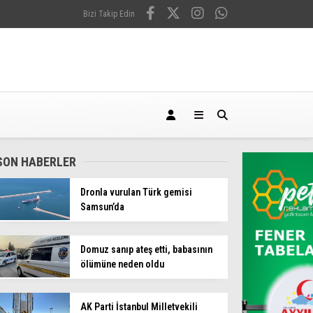
Bizi Takip Edin
SON HABERLER
Dronla vurulan Türk gemisi
Samsun’da
Domuz sanıp ateş etti, babasının
ölümüne neden oldu
AK Parti İstanbul Milletvekili