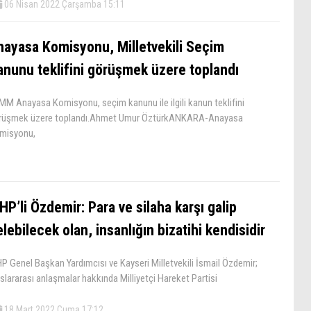
06 Nisan 2022 Çarşamba 15:11
nayasa Komisyonu, Milletvekili Seçim
anunu teklifini görüşmek üzere toplandı
MM Anayasa Komisyonu, seçim kanunu ile ilgili kanun teklifini
rüşmek üzere toplandı.Ahmet Umur ÖztürkANKARA-Anayasa
misyonu,
P’li Özdemir: Para ve silaha karşı galip
lebilecek olan, insanlığın bizatihi kendisidir
P Genel Başkan Yardımcısı ve Kayseri Milletvekili İsmail Özdemir;
slararası anlaşmalar hakkında Milliyetçi Hareket Partisi
18 Mart 2022 Cuma 17:12