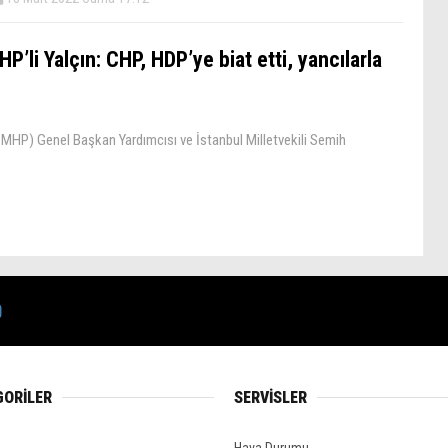
P’li Yalçın: CHP, HDP’ye biat etti, yancılarla
(MHP) Genel Başkan Yardımcısı ve İstanbul Milletvekili Semih
GORİLER
SERVİSLER
Hava Durumu