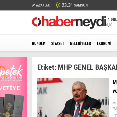
23.3
°
SAMSUN
YAZARLAR
DO
0,00
GÜNDEM
SIYASET
BELEDIYELER
EKONOMI
Etiket:
MHP GENEL BAŞKA
M
v
MHP
“MH
si