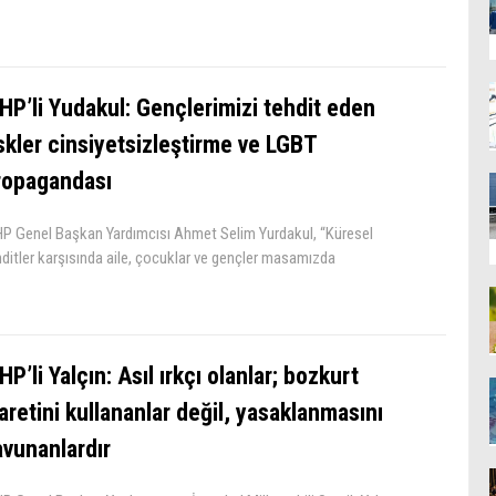
HP’li Yudakul: Gençlerimizi tehdit eden
skler cinsiyetsizleştirme ve LGBT
ropagandası
P Genel Başkan Yardımcısı Ahmet Selim Yurdakul, “Küresel
ditler karşısında aile, çocuklar ve gençler masamızda
P’li Yalçın: Asıl ırkçı olanlar; bozkurt
aretini kullananlar değil, yasaklanmasını
avunanlardır