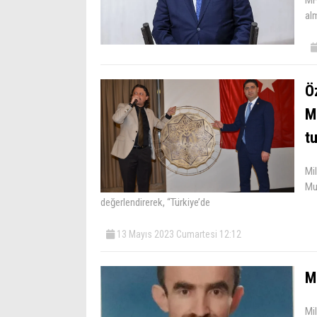
alm
Öz
M
tu
Mil
Mu
değerlendirerek, “Türkiye’de
13 Mayıs 2023 Cumartesi 12:12
M
Mil