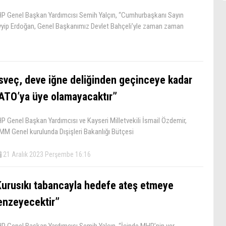
P Genel Başkan Yardımcısı Semih Yalçın, “Cumhurbaşkanı Sayın
yyip Erdoğan, Genel Başkanımız Devlet Bahçeli’yle zaman zaman
İsveç, deve iğne deliğinden geçinceye kadar
ATO’ya üye olamayacaktır”
P Genel Başkan Yardımcısı ve Kayseri Milletvekili İsmail Özdemir,
MM Genel kurulunda Dışişleri Bakanlığı Bütçesi
21 Aralık 2023 Perşembe 16:16
Kurusıkı tabancayla hedefe ateş etmeye
enzeyecektir”
P Genel Başkan Yardımcısı Semih Yalçın, “İçinde MHP’nin yer