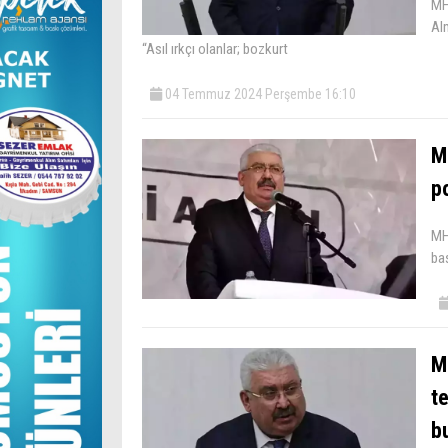
MHP
Alm
“Asıl ırkçı olanlar; bozkurt
04 Temmuz 2024 Perşembe 16:10
M
po
MH
baş
M
t
b