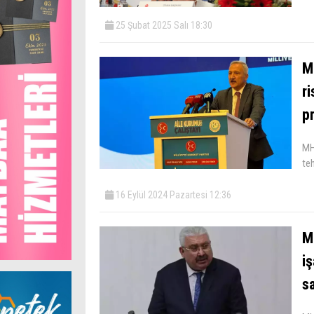
25 Şubat 2025 Salı 18:30
M
ri
p
MH
teh
16 Eylül 2024 Pazartesi 12:36
MH
iş
s