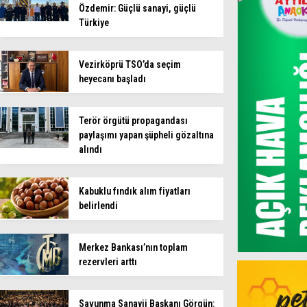
Özdemir: Güçlü sanayi, güçlü
Türkiye
Vezirköprü TSO’da seçim
heyecanı başladı
Terör örgütü propagandası
paylaşımı yapan şüpheli gözaltına
alındı
Kabuklu fındık alım fiyatları
belirlendi
Merkez Bankası’nın toplam
rezervleri arttı
Savunma Sanayii Başkanı Görgün: