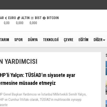
LAR
EURO
ALTIN
BİST
BITCOIN
0,00
0,000
0,000
TARIM
SPOR
DÜNYA
TEKNOLOJI
ÇEVRE
EĞITIM
DIĞER
N YARDIMCISI
HP’li Yalçın: TÜSİAD’ın siyasete ayar
ermesine müsaade etmeyiz
 Genel Başkan Yardımcısı ve İstanbul Milletvekili Semih Yalçın,
P ve Cumhur İttifakı olarak, TÜSİAD‘ın muhtıracılık oynayıp
yasete