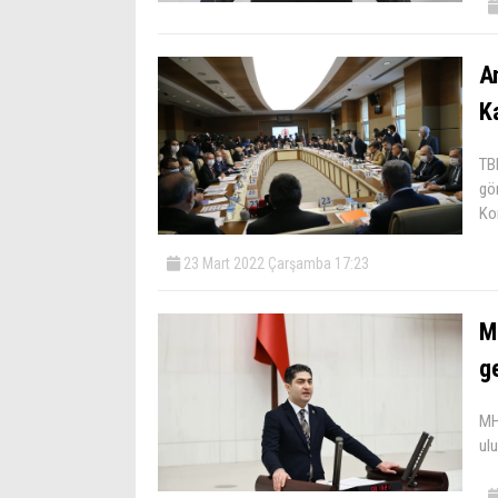
A
K
TB
gö
Ko
23 Mart 2022 Çarşamba 17:23
MH
ge
MH
ulu