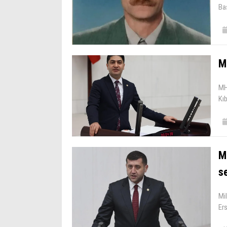
Baş
MH
MH
Kıb
MH
se
Mil
Ers