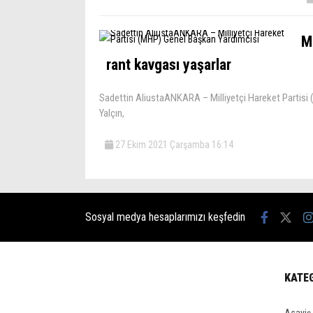
MH
rant kavgası yaşarlar
Sadettin AliustaANKARA – Milliyetçi Hareket Partisi 
Yalçın,
27 Ekim 2021 Çarşamba 16:14
Sosyal medya hesaplarımızı keşfedin
KATE
Asayiş