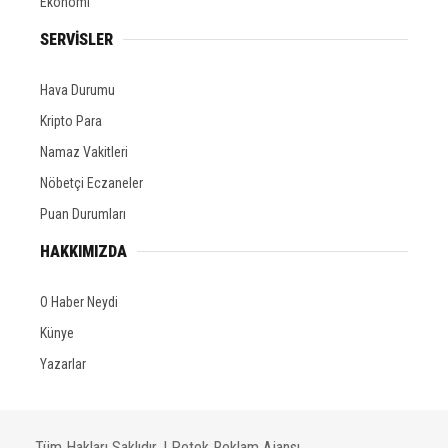
Ekonomi
SERVİSLER
Hava Durumu
Kripto Para
Namaz Vakitleri
Nöbetçi Eczaneler
Puan Durumları
HAKKIMIZDA
O Haber Neydi
Künye
Yazarlar
Tüm Hakları Saklıdır. |
Petek Reklam Ajansı