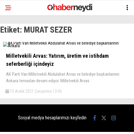
Etiket:
MURAT SEZER
Milletvekili Arvas: Yatırım, üretim ve istihdam
seferberliği içindeyiz
AK Parti Van Milletvekili Abdulahat Arvas ve belediye başkanlarının
Ankara temasları devam ediyor. Milletvekili Arvas
15 Aralık 2021 Çarşamba 13:06
Sosyal medya hesaplarımızı keşfedin