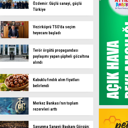
Özdemir: Güçlü sanayi, güçlü
Türkiye
Vezirköprü TSO’da seçim
heyecanı başladı
Terör örgütü propagandası
paylaşımı yapan şüpheli gözaltına
alındı
Kabuklu fındık alım fiyatları
belirlendi
Merkez Bankası’nın toplam
rezervleri arttı
Savunma Sanayii Başkanı Görgün: