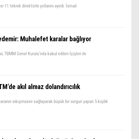
 11 teknik direktörle yollarını ayırdı. İsmail
ydemir: Muhalefet karalar bağlıyor
r, TBMM Genel Kurulu’nda kabul edilen İçişleri ile
M’de akıl almaz dolandırıcılık
paranın sıkışmasını sağlayarak büyük bir vurgun yapan 5 kişilik