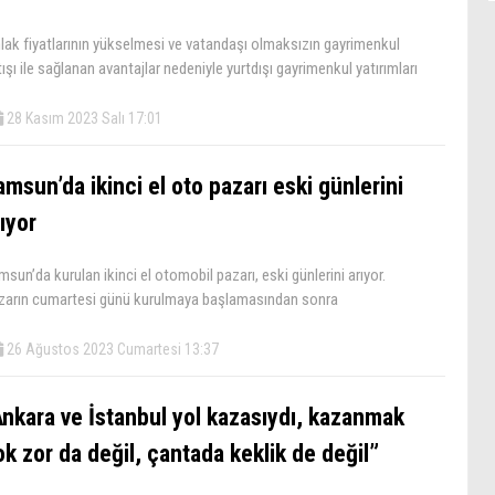
lak fiyatlarının yükselmesi ve vatandaşı olmaksızın gayrimenkul
ışı ile sağlanan avantajlar nedeniyle yurtdışı gayrimenkul yatırımları
28 Kasım 2023 Salı 17:01
msun’da ikinci el oto pazarı eski günlerini
ıyor
sun’da kurulan ikinci el otomobil pazarı, eski günlerini arıyor.
zarın cumartesi günü kurulmaya başlamasından sonra
26 Ağustos 2023 Cumartesi 13:37
Ankara ve İstanbul yol kazasıydı, kazanmak
k zor da değil, çantada keklik de değil”