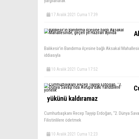
yargılanarak
17 Aralık 2021 Cuma 17:39
A
Balıkesir’in Bandırma ilçesine bağlı Aksakal Mahallesi
iddiasıyla
10 Aralık 2021 Cuma 17:52
C
yükünü kaldıramaz
Cumhurbaşkanı Recep Tayyip Erdoğan, “2. Dünya Savaşı
Filistinlilere ödetmek
10 Aralık 2021 Cuma 12:23