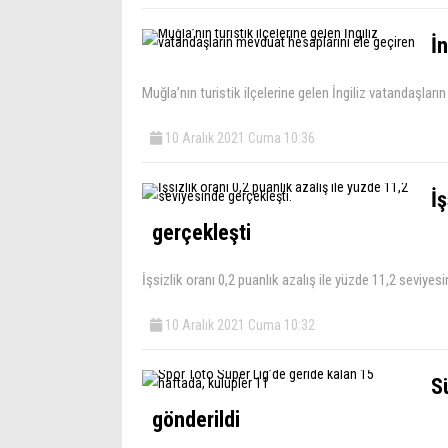
İn
Muğla’nın turistik ilçelerine gelen İngiliz vatandaşlar
10 Aralık 2021 Cuma 10:36
İ
gerçekleşti
İşsizlik oranı 0,2 puanlık azalış ile yüzde 11,2 seviy
10 Aralık 2021 Cuma 10:32
S
gönderildi