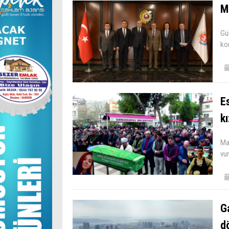
Mu
Gü
ko
E
kı
Man
vu
G
d