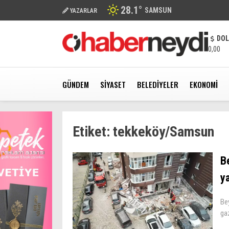
28.1
°
SAMSUN
YAZARLAR
DO
0,00
GÜNDEM
SIYASET
BELEDIYELER
EKONOMI
Etiket:
tekkeköy/Samsun
B
ya
Be
ga