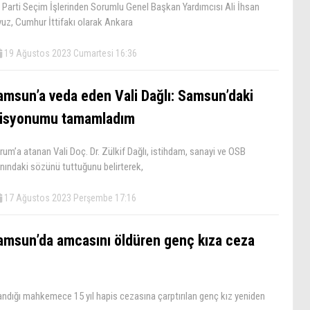
 Parti Seçim İşlerinden Sorumlu Genel Başkan Yardımcısı Ali İhsan
vuz, Cumhur İttifakı olarak Ankara
19 Ağustos 2023 Cumartesi 16:36
amsun’a veda eden Vali Dağlı: Samsun’daki
isyonumu tamamladım
um’a atanan Vali Doç. Dr. Zülkif Dağlı, istihdam, sanayi ve OSB
nındaki sözünü tuttuğunu belirterek,
17 Ağustos 2023 Perşembe 17:16
amsun’da amcasını öldüren genç kıza ceza
ndığı mahkemece 15 yıl hapis cezasına çarptırılan genç kız yeniden