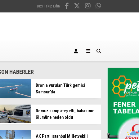
Bizi Takip Edin
SON HABERLER
Dronla vurulan Türk gemisi
Samsun’da
Domuz sanıp ateş etti, babasının
ölümüne neden oldu
AK Parti İstanbul Milletvekili