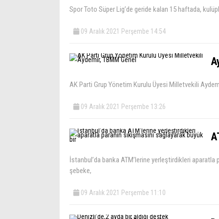
Spor Toto Süper Lig’de geride kalan 15 haftada, kulüpler
09 Aralık 2021 Perşembe 14:54
A
AK Parti Grup Yönetim Kurulu Üyesi Milletvekili Aydemi
09 Aralık 2021 Perşembe 13:26
AT
İstanbul’da banka ATM’lerine yerleştirdikleri aparatla 
şebeke,
09 Aralık 2021 Perşembe 11:10