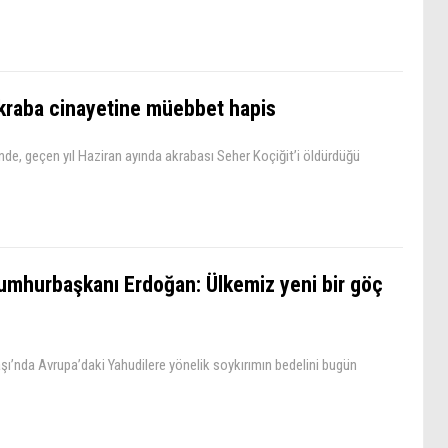
kraba cinayetine müebbet hapis
nde, geçen yıl Haziran ayında akrabası Seher Koçiğit’i öldürdüğü
umhurbaşkanı Erdoğan: Ülkemiz yeni bir göç
’nda Avrupa’daki Yahudilere yönelik soykırımın bedelini bugün