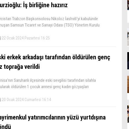
rzioğlu: İş birliğine hazırız
rcistan Trabzon Başkonsolosu Nikoloz İashvili’yi kabulünde
nuşan Samsun Ticaret ve Sanayi Odası (TSO) Yönetim Kurulu
22 Ocak 2024 Pazartesi 16:25
ski erkek arkadaşı tarafından öldürülen genç
z toprağa verildi
isa’nın Saruhanlı ilçesinde eski sevgilisi tarafından silahla
rularak öldürülen 1 çocuk annesi genç kadın gözyaşları
20 Ocak 2024 Cumartesi 16:14
ayrimenkul yatırımcılarının yüzü yurtdışına
öndü