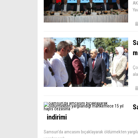
AK
Ya
S
m
Çor
ala
S
indirimi
Samsun’da amcasını bıçaklayarak öldürmekten yargıla