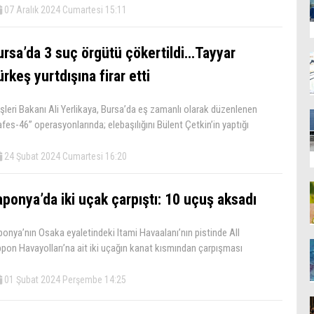
07 Aralık 2024 Cumartesi 15:11
ursa’da 3 suç örgütü çökertildi…Tayyar
rkeş yurtdışına firar etti
şleri Bakanı Ali Yerlikaya, Bursa’da eş zamanlı olarak düzenlenen
fes-46” operasyonlarında; elebaşılığını Bülent Çetkin’in yaptığı
24 Şubat 2024 Cumartesi 16:20
aponya’da iki uçak çarpıştı: 10 uçuş aksadı
onya’nın Osaka eyaletindeki Itami Havaalanı’nın pistinde All
pon Havayolları’na ait iki uçağın kanat kısmından çarpışması
01 Şubat 2024 Perşembe 14:25