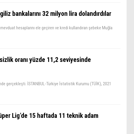
giliz bankalarını 32 milyon lira dolandırdılar
ın mevduat hesaplarını ele geçiren ve kredi kullandıran şebeke Muğla
şsizlik oranı yüzde 11,2 seviyesinde
esinde gerçekleşti. İSTANBUL-Türkiye İstatistik Kurumu (TÜİK), 2021
üper Lig’de 15 haftada 11 teknik adam