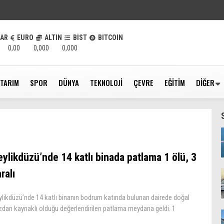
LAR
EURO
ALTIN
BİST
BITCOIN
0,00
0,000
0,000
TARIM
SPOR
DÜNYA
TEKNOLOJI
ÇEVRE
EĞITIM
DIĞER
eylikdüzü’nde 14 katlı binada patlama 1 ölü, 3
ralı
ylikdüzü’nde 14 katlı binanın bodrum katında bulunan dairede doğal
zdan kaynaklı olduğu değerlendirilen patlama meydana geldi. 1