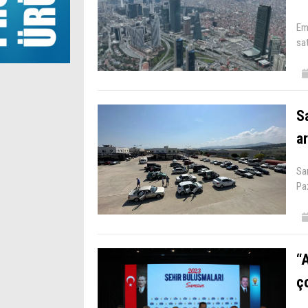
Em
sat
Sa
ar
Sam
Pa
“
ço