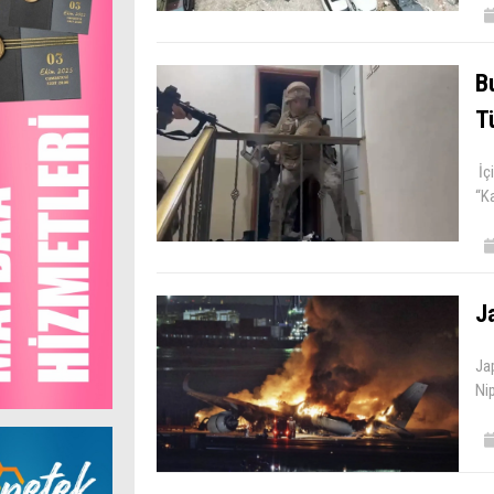
B
Tü
İçi
“Ka
J
Jap
Nip