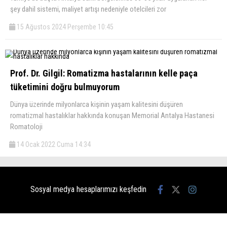
şey dahil sistemi, maliyet artışı nedeniyle otelcileri zor
15 Ağustos 2024 Perşembe 10:45
Prof. Dr. Gilgil: Romatizma hastalarının kelle paça
tüketimini doğru bulmuyorum
Dünya üzerinde milyonlarca kişinin yaşam kalitesini düşüren
romatizmal hastalıklar hakkında konuşan Memorial Antalya Hastanesi
Romatoloji
14 Ocak 2022 Cuma 14:34
Sosyal medya hesaplarımızı keşfedin