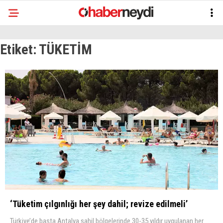
Etiket:
TÜKETİM
‘Tüketim çılgınlığı her şey dahil; revize edilmeli’
Türkiye’de başta Antalya sahil bölgelerinde 30-35 yıldır uygulanan her