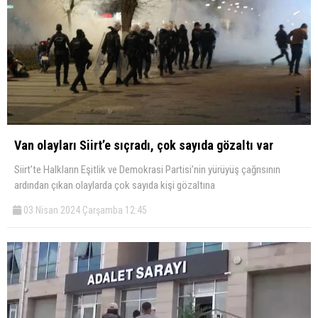
Van olayları Siirt’e sıçradı, çok sayıda gözaltı var
Siirt’te Halkların Eşitlik ve Demokrasi Partisi’nin yürüyüş çağrısının
ardından çıkan olaylarda çok sayıda kişi gözaltına
03 Nisan 2024 Çarşamba 12:45