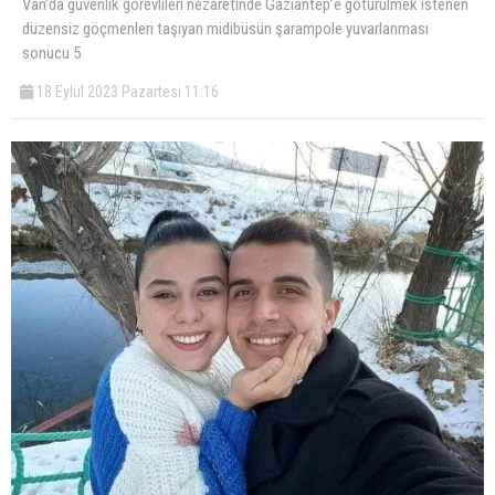
Van’da güvenlik görevlileri nezaretinde Gaziantep’e götürülmek istenen
düzensiz göçmenleri taşıyan midibüsün şarampole yuvarlanması
sonucu 5
18 Eylül 2023 Pazartesi 11:16