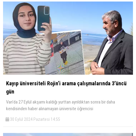
Kayıp üniversiteli Rojin’i arama çalışmalarında 3’üncü
gün
Van’da 27 Eylül akşamı kaldığı yurttan ayrıldıktan sonra bir daha
kendisinden haber alınamayan üniversite öğrencisi
30 Eylül 2024 Pazartesi 14:55