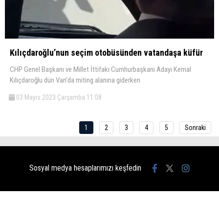
Kılıçdaroğlu’nun seçim otobüsünden vatandaşa küfür
CHP Genel Başkanı ve Millet İttifakı Cumhurbaşkanı Adayı Kemal
Kılıçdaroğlu dün Van’da miting alanına giderken
03 Mayıs 2023 Çarşamba 11:08
1
2
3
4
5
Sonraki
Sosyal medya hesaplarımızı keşfedin