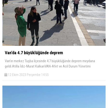
Van’da 4.7 büyüklüğünde deprem
Van’ın merkez Tuşba ilçesinde 4.7 büyüklüğünde deprem meydana
geldi.Atilla İdiz-Murat KalkanVAN-Afet ve Acil Durum Yönetimi
12 Ekim 2023 Perşembe 14:55