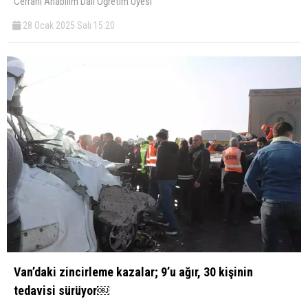
Cerrahi Anabilim Dalı Öğretim Üyesi
28 Ocak 2025 Salı 15:20
Van’daki zincirleme kazalar; 9’u ağır, 30 kişinin
tedavisi sürüyor￼