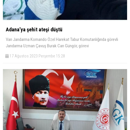
Adana’ya şehit ateşi düştü
Van Jandarma Komando Özel Harekat Tabur Komutanlığında görevli
Jandarma Uzman Çavuş Burak Can Güngör, görevi
17 Ağustos 2023 Perşembe 15:28