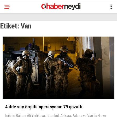
Etiket:
Van
4 ilde suç örgütü operasyonu: 79 gözaltı
İçişleri Bakanı Ali Yerlikaya, İstanbul, Ankara, Adana ve Van’da 4 ayrı