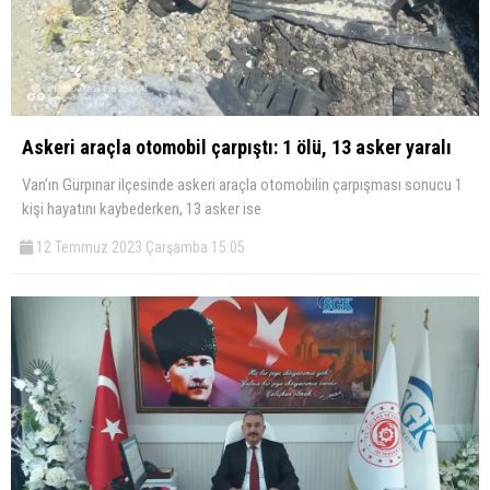
Askeri araçla otomobil çarpıştı: 1 ölü, 13 asker yaralı
Van’ın Gürpınar ilçesinde askeri araçla otomobilin çarpışması sonucu 1
kişi hayatını kaybederken, 13 asker ise
12 Temmuz 2023 Çarşamba 15:05