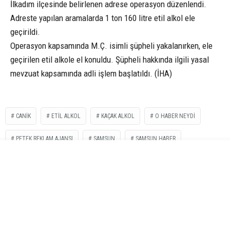
İlkadım ilçesinde belirlenen adrese operasyon düzenlendi.
Adreste yapılan aramalarda 1 ton 160 litre etil alkol ele
geçirildi.
Operasyon kapsamında M.Ç. isimli şüpheli yakalanırken, ele
geçirilen etil alkole el konuldu. Şüpheli hakkında ilgili yasal
mevzuat kapsamında adli işlem başlatıldı. (İHA)
CANIK
ETİL ALKOL
KAÇAK ALKOL
O HABER NEYDI
PETEK REKLAM AJANSI
SAMSUN
SAMSUN HABER
İLGİNİZİ
ÇEKEBİLİR