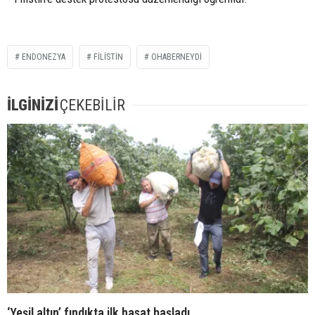
ENDONEZYA
FILISTIN
OHABERNEYDİ
İLGİNİZİ
ÇEKEBİLİR
‘Yeşil altın’ fındıkta ilk hasat başladı