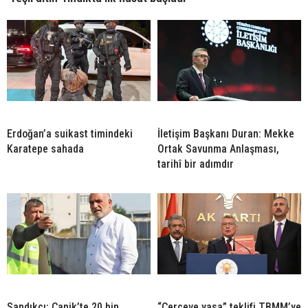
Erdoğan’a suikast timindeki
İletişim Başkanı Duran: Mekke
Karatepe sahada
Ortak Savunma Anlaşması,
tarihî bir adımdır
Sandıkçı: Canik’te 20 bin
“Çerçeve yasa” teklifi TBMM’ye