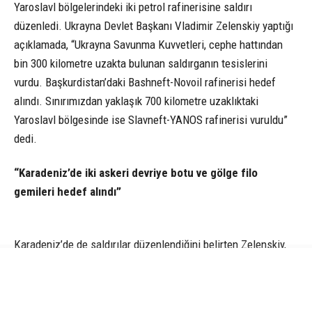
Yaroslavl bölgelerindeki iki petrol rafinerisine saldırı
düzenledi. Ukrayna Devlet Başkanı Vladimir Zelenskiy yaptığı
açıklamada, “Ukrayna Savunma Kuvvetleri, cephe hattından
bin 300 kilometre uzakta bulunan saldırganın tesislerini
vurdu. Başkurdistan’daki Bashneft-Novoil rafinerisi hedef
alındı. Sınırımızdan yaklaşık 700 kilometre uzaklıktaki
Yaroslavl bölgesinde ise Slavneft-YANOS rafinerisi vuruldu”
dedi.
“Karadeniz’de iki askeri devriye botu ve gölge filo
gemileri hedef alındı”
Karadeniz’de de saldırılar düzenlendiğini belirten Zelenskiy,
“Karadeniz’deki Rus saldırganlığına verdiğimiz karşılıklar da
başarılı oldu. Özellikle iki askeri devriye botu ve gölge filo
gemileri hedef alındı. Uzun menzilli kapasitemizi sistematik