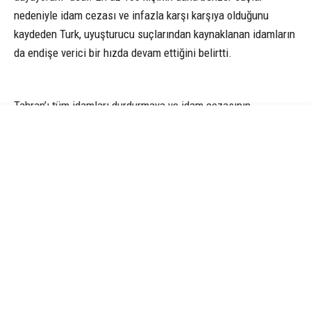
nedeniyle idam cezası ve infazla karşı karşıya olduğunu
kaydeden Turk, uyuşturucu suçlarından kaynaklanan idamların
da endişe verici bir hızda devam ettiğini belirtti.
Tahran’ı tüm idamları durdurmaya ve idam cezasının
kaldırılması yönünde adım atmaya çağıran Volker Turk, adil
yargılama ile hukuki usul ilkelerinin uygulanmadığını belirttiği
durumlara ilişkin endişelerini dile getirdi. (İHA)
BM
CANIK
IDAM
IRAN
O HABER
O HABER NEYDI
SAMSUN HABER
İLGİNİZİ
ÇEKEBİLİR