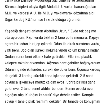
Canik İlçe Emniyet Müdürlüğü Suç Önleme ve Soruşturma
Bürosu ekipleri olayla ilgili Abdullah Uzun’un bacanağı olan
M.U. ve kardeşi A.U. ile M.Ç.’yi yakalayarak gözaltına aldı.
Diğer kardeş F.U.’nun ise firarda olduğu öğrenildi.
Yaşadığı dehşeti anlatan Abdullah Uzun, ” Evde tek başıma
oturuyordum. Kapı vurdu baktım 2 tane polis memuru. Kapıyı
açtım biri odun, biri jop çıkardı. Odun ile direk suratıma vurdu,
yıktı beni. Jop olan sürekli koluma vurdu kolum kırılana kadar.
Ondan sonra beni etkisiz hale getirdiler. Ellerime plastik
kelepçe taktılar arkamdan. Ağzıma bant çektiler bağırıyordum.
Odanın içinde iki kardeş sürekli dövdüler beni. Üçüncü kardeş
de geldi. 3 kardeş sürekli bana işkence çektirdi. 2.5 saat
boyunca işkenceye maruz kaldım evde. Sonra bir kişi daha
geldi eve. 2 tane senet aldılar benden. Benim evdeki avcı
bıçağını alıp ‘Kulağını keserek’ diye dehdit ettiler. Komple
soyup 4 tane çıplak resmimi çektiler. Bir tanede de konuşmalı