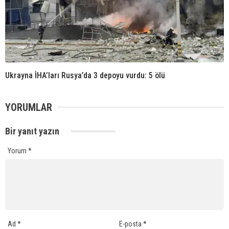
Ukrayna İHA’ları Rusya’da 3 depoyu vurdu: 5 ölü
YORUMLAR
Bir yanıt yazın
Yorum
*
Ad
*
E-posta
*