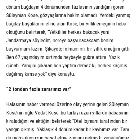
dönüm buğdayın 4 dönümünden fazlasının yandığını gören
Süleyman Köse, gözyaşlarına hakim olamadı. Yerdeki yanmış
buğday başaklarını eline alan Köse, bir yıllık emeğinin heba
olduğunu belirterek, “Yetkililer herkes bakacak yani.
Jandarmaya söyledim, nereye başvuracaksam benim
başvurmam lazım. Şikayetçi olmam mı, bir yıllık emeğim gitti.
Ben 67 yaşındayım sırtımda heybeyle gübre attım. Yazık
günah. Yangını çıkaran ben yaptım demez ki, herkes kaçmış
dağılmış kimse yok” diye konuştu.
“2 tondan fazla zararımız var”
Halasının haber vermesi üzerine olay yerine gelen Süleyman
Köse’nin oğlu Vedat Köse, bu tarlayı uzun yıllardır babasının
kiraladığını ve ektiğini belirterek “Otel lojmanı tarafından bir
yangın çıkmış. Yaklaşık 4 dönüm kadar bir kaybımız var. Tam
da mahsulümüzün hasat etme zamanı gelmişti, yapacağımız