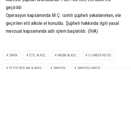
geçirildi.
Operasyon kapsamında M.Ç. isimli şüpheli yakalanırken, ele
geçirilen etil alkole el konuldu. Şüpheli hakkında ilgili yasal
mevzuat kapsamında adli işlem başlatıldı. (İHA)
CANIK
ETİL ALKOL
KAÇAK ALKOL
O HABER NEYDI
PETEK REKLAM AJANSI
SAMSUN
SAMSUN HABER
İLGİNİZİ
ÇEKEBİLİR