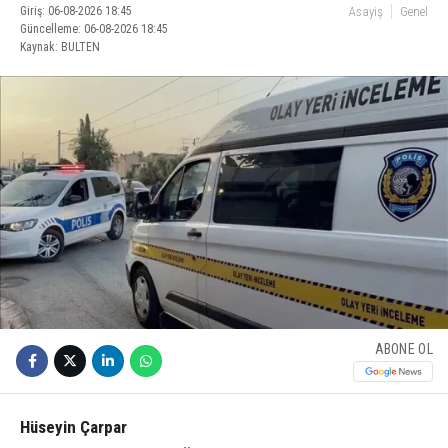
Giriş: 06-08-2026 18:45
Asayiş
Genel
Güncelleme: 06-08-2026 18:45
Kaynak: BULTEN
ABONE OL
Hüseyin Çarpar