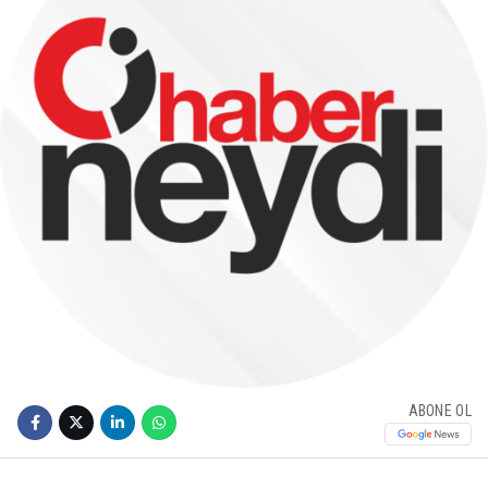
ABONE OL