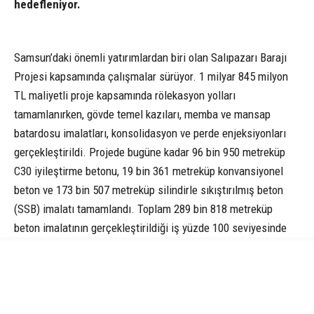
hedefleniyor.
Samsun’daki önemli yatırımlardan biri olan Salıpazarı Barajı
Projesi kapsamında çalışmalar sürüyor. 1 milyar 845 milyon
TL maliyetli proje kapsamında rölekasyon yolları
tamamlanırken, gövde temel kazıları, memba ve mansap
batardosu imalatları, konsolidasyon ve perde enjeksiyonları
gerçekleştirildi. Projede bugüne kadar 96 bin 950 metreküp
C30 iyileştirme betonu, 19 bin 361 metreküp konvansiyonel
beton ve 173 bin 507 metreküp silindirle sıkıştırılmış beton
(SSB) imalatı tamamlandı. Toplam 289 bin 818 metreküp
beton imalatının gerçekleştirildiği iş yüzde 100 seviyesinde
tasfiye edildi.
Aynı projenin 2 milyar 946 milyon TL maliyetli ikmal işinde ise