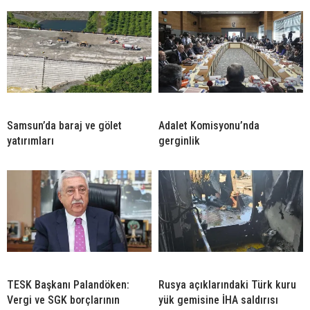
Samsun’da baraj ve gölet
Adalet Komisyonu’nda
yatırımları
gerginlik
TESK Başkanı Palandöken:
Rusya açıklarındaki Türk kuru
Vergi ve SGK borçlarının
yük gemisine İHA saldırısı