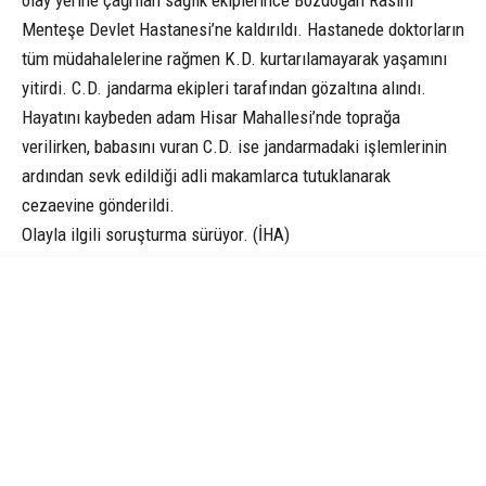
Menteşe Devlet Hastanesi’ne kaldırıldı. Hastanede doktorların
tüm müdahalelerine rağmen K.D. kurtarılamayarak yaşamını
yitirdi. C.D. jandarma ekipleri tarafından gözaltına alındı.
Hayatını kaybeden adam Hisar Mahallesi’nde toprağa
verilirken, babasını vuran C.D. ise jandarmadaki işlemlerinin
ardından sevk edildiği adli makamlarca tutuklanarak
cezaevine gönderildi.
Olayla ilgili soruşturma sürüyor. (İHA)
AYDIN
CANIK
DOMUZ
HABER
O HABER NEYDI
PETEK REKLAM AJANSI
SAMSUN
SAMSUN HABER
İLGİNİZİ
ÇEKEBİLİR