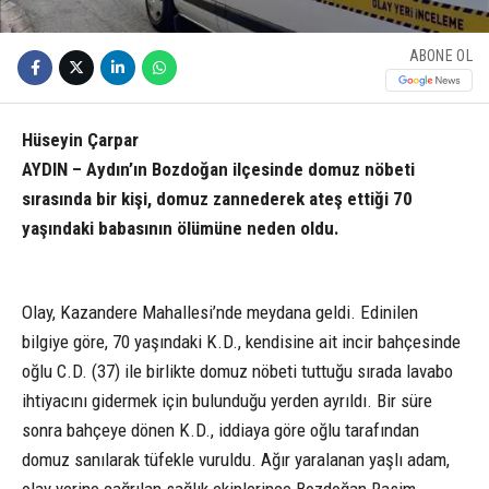
ABONE OL
Hüseyin Çarpar
AYDIN – Aydın’ın Bozdoğan ilçesinde domuz nöbeti
sırasında bir kişi, domuz zannederek ateş ettiği 70
yaşındaki babasının ölümüne neden oldu.
Olay, Kazandere Mahallesi’nde meydana geldi. Edinilen
bilgiye göre, 70 yaşındaki K.D., kendisine ait incir bahçesinde
oğlu C.D. (37) ile birlikte domuz nöbeti tuttuğu sırada lavabo
ihtiyacını gidermek için bulunduğu yerden ayrıldı. Bir süre
sonra bahçeye dönen K.D., iddiaya göre oğlu tarafından
domuz sanılarak tüfekle vuruldu. Ağır yaralanan yaşlı adam,
olay yerine çağrılan sağlık ekiplerince Bozdoğan Rasim