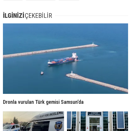
İLGİNİZİ
ÇEKEBİLİR
Dronla vurulan Türk gemisi Samsun’da