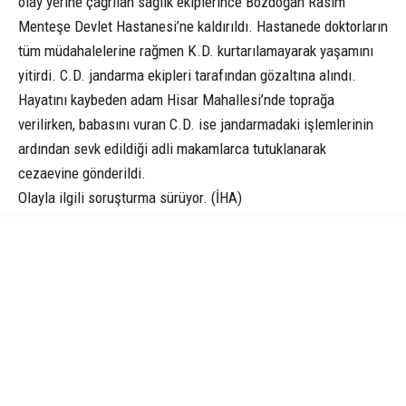
olay yerine çağrılan sağlık ekiplerince Bozdoğan Rasim
Menteşe Devlet Hastanesi’ne kaldırıldı. Hastanede doktorların
tüm müdahalelerine rağmen K.D. kurtarılamayarak yaşamını
yitirdi. C.D. jandarma ekipleri tarafından gözaltına alındı.
Hayatını kaybeden adam Hisar Mahallesi’nde toprağa
verilirken, babasını vuran C.D. ise jandarmadaki işlemlerinin
ardından sevk edildiği adli makamlarca tutuklanarak
cezaevine gönderildi.
Olayla ilgili soruşturma sürüyor. (İHA)
AYDIN
CANIK
DOMUZ
HABER
O HABER NEYDI
PETEK REKLAM AJANSI
SAMSUN
SAMSUN HABER
İLGİNİZİ
ÇEKEBİLİR