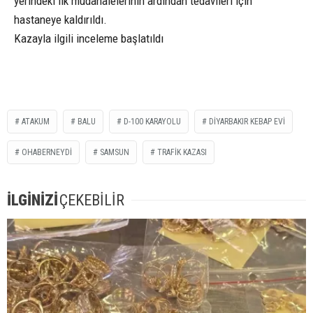
yerindeki ilk müdahalelerinin ardından tedavileri için
hastaneye kaldırıldı.
Kazayla ilgili inceleme başlatıldı
ATAKUM
BALU
D-100 KARAYOLU
DIYARBAKIR KEBAP EVI
OHABERNEYDİ
SAMSUN
TRAFIK KAZASI
İLGİNİZİ
ÇEKEBİLİR