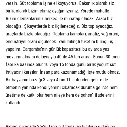
versin. Süt toplama işine el koyuyoruz. Bakanlık olarak siz
birlik olarak bizim elimiz ayağımızsınız. Yörede mahalle.
Bizim elemanlarımız herkes ile muhatap olacak. Aracı biz
olacağız. Şikayetlerde biz ilgileneceğiz. Biz toplayacağız,
araçlarda bizle olacağız. Toplama kampları, analiz, yağ oranı,
endüstriyel oranı ölçülecek. Yani bilinçli tüketim bilinçli iş
yapalım. Çarşamba’nın günlük kapasitesi bu aylarda yaz
mevsimi olması dolayısıyla 40 ile 45 ton arası. Bunun 30 tonu
fabrika bazında olur 10 veya 15 tonda günü birlik yoğurt süt
ihtiyacını karşılar. İnsan para kazanamadığı işte mutlu olmaz.
Bir hayvanın buzağı 3 veya 4 bin TL sütünden gelir elde
etmenin yanında kendi yemini çıkaracak duruma gelirse hem
üretime de katkı olur hem aileye hem de şahsa” ifadelerini
kullandı.
Akbaş, piyasada 25-30 tane süt toplayan kişilerin olduğunu