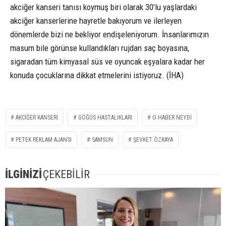
akciğer kanseri tanısı koymuş biri olarak 30’lu yaşlardaki
akciğer kanserlerine hayretle bakıyorum ve ilerleyen
dönemlerde bizi ne bekliyor endişeleniyorum. İnsanlarımızın
masum bile görünse kullandıkları rujdan saç boyasına,
sigaradan tüm kimyasal süs ve oyuncak eşyalara kadar her
konuda çocuklarına dikkat etmelerini istiyoruz. (İHA)
AKCIĞER KANSERI
GÖĞÜS HASTALIKLARI
O HABER NEYDI
PETEK REKLAM AJANSI
SAMSUN
ŞEVKET ÖZKAYA
İLGİNİZİ
ÇEKEBİLİR