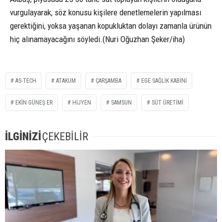
vurgulayarak, söz konusu kişilere denetlemelerin yapılması
gerektiğini, yoksa yaşanan kopukluktan dolayı zamanla ürünün
hiç alınamayacağını söyledi.(Nuri Oğuzhan Şeker/iha)
AS-TECH
ATAKUM
ÇARŞAMBA
EGE SAĞLIK KABINI
EKIN GÜNEŞ ER
HIJYEN
SAMSUN
SÜT ÜRETIMI
İLGİNİZİ
ÇEKEBİLİR