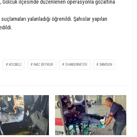
’yi, Gölcük ilçesinde düzenlenen operasyonla gözaltına
suçlamaları yalanladığı öğrenildi. Şahıslar yapılan
dildi.
KOCAELI
NAZ BEYKUR
OHABERNEYDI
SAMSUN