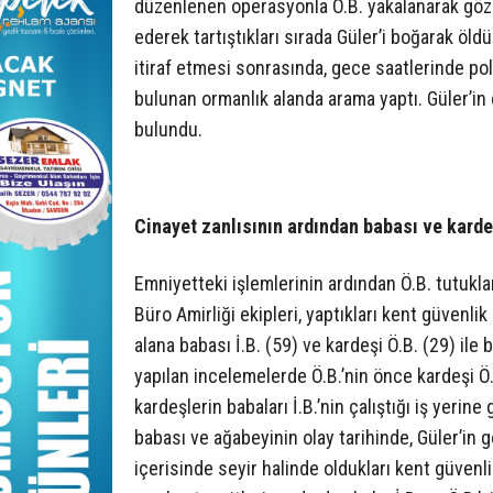
düzenlenen operasyonla Ö.B. yakalanarak gözalt
ederek tartıştıkları sırada Güler’i boğarak ö
itiraf etmesi sonrasında, gece saatlerinde poli
bulunan ormanlık alanda arama yaptı. Güler’in
bulundu.
Cinayet zanlısının ardından babası ve kardeş
Emniyetteki işlemlerinin ardından Ö.B. tutuklan
Büro Amirliği ekipleri, yaptıkları kent güvenli
alana babası İ.B. (59) ve kardeşi Ö.B. (29) ile 
yapılan incelemelerde Ö.B.’nin önce kardeşi Ö.B.
kardeşlerin babaları İ.B.’nin çalıştığı iş yerine 
babası ve ağabeyinin olay tarihinde, Güler’in
içerisinde seyir halinde oldukları kent güvenli