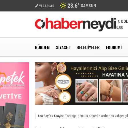
28.6
°
SAMSUN
YAZARLAR
DO
0,00
GÜNDEM
SIYASET
BELEDIYELER
EKONOMI
Ana Sayfa
›
Asayiş
›
Toprağa gömülü cesedin ardından vahşet çık