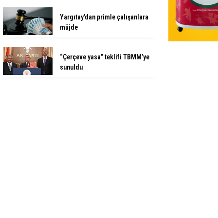
Yargıtay’dan primle çalışanlara
müjde
“Çerçeve yasa” teklifi TBMM’ye
sunuldu