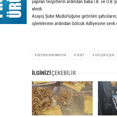
yapılan tespitlerin ardından baba İ.B. ve Ö.B.
alındı.
Asayiş Şube Müdürlüğüne getirilen şahısların, 
işlemlerinin ardından Gölcük Adliyesine sevk e
BEYKUR DEKORASYON
CESET
GÖLÇÜK ILÇESI
İLGİNİZİ
ÇEKEBİLİR