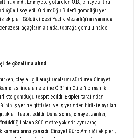
ına alındı. Emniyete götürülen Ö.B., cinayeti itiraf
ldürdüğünü söyledi. Öldürdüğü Güler’i gömdüğü yeri
s ekipleri Gölcük ilçesi Yazlık Mezarlığı’nın yanında
 cenazesi, ağaçların altında, toprağa gömülü halde
i de gözaltına alındı
ırken, olayla ilgili araştırmalarını sürdüren Cinayet
k kamerası incelemelerine Ö.B.’nin Güler’i ormanlık
birlikte gömdüğü tespit edildi. Ekipler tarafından
’nin iş yerine gittikleri ve iş yerinden birlikte ayrılan
gittikleri tespit edildi. Daha sonra, cinayet zanlısı,
 gömüldüğü alana 300 metre yakında aynı araç
k kameralarına yansıdı. Cinayet Büro Amirliği ekipleri,