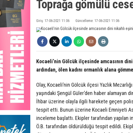
Toprağa gömülü cese
Giriş: 17-06-2021 11:06
Güncelleme: 17-06-2021 11:06
Kocaeli’nin Gölcük ilçesinde amcasının dini 
ardından, ölen kadını ormanlık alana gömme
Olay, Kocaeli’nin Gölcük ilçesi Yazlık Mezarlığ
yaşındaki Şengül Güler’den haber alamayan dini
İhbar üzerine olayla ilgili harekete geçen poli
tespit etti. Bunun üzerine Kocaeli Emniyeti A
inceleme başlattı. Ekipler tarafından yapılan i
Ö.B. tarafından öldürüldüğü tespit edildi. Eki