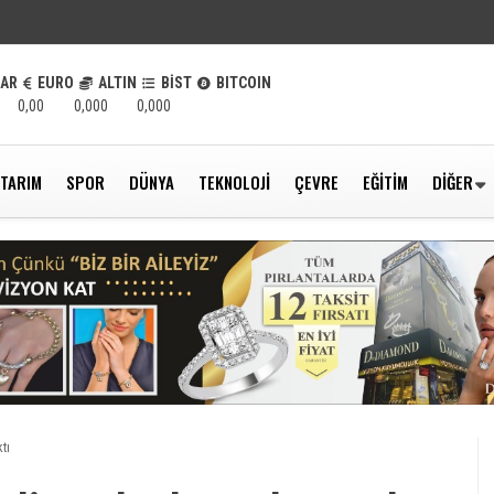
LAR
EURO
ALTIN
BİST
BITCOIN
0,00
0,000
0,000
TARIM
SPOR
DÜNYA
TEKNOLOJI
ÇEVRE
EĞITIM
DIĞER
tı