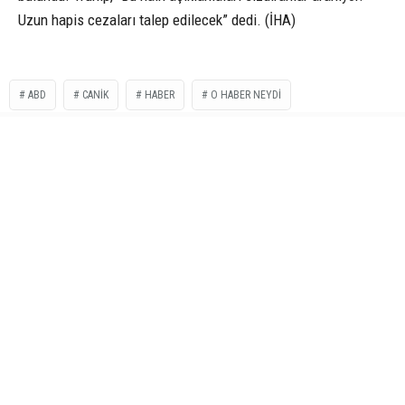
Uzun hapis cezaları talep edilecek” dedi. (İHA)
ABD
CANIK
HABER
O HABER NEYDI
PETEK REKLAM AJANSI
SAMSUN HABER
TRUMP
İLGİNİZİ
ÇEKEBİLİR