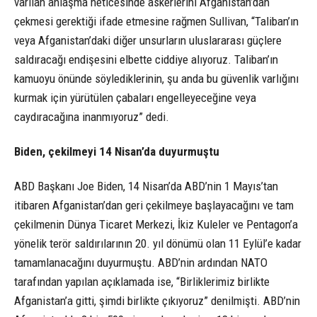
varılan anlaşma neticesinde askerlerini Afganistan’dan
çekmesi gerektiği ifade etmesine rağmen Sullivan, “Taliban’ın
veya Afganistan’daki diğer unsurların uluslararası güçlere
saldıracağı endişesini elbette ciddiye alıyoruz. Taliban’ın
kamuoyu önünde söylediklerinin, şu anda bu güvenlik varlığını
kurmak için yürütülen çabaları engelleyeceğine veya
caydıracağına inanmıyoruz” dedi.
Biden, çekilmeyi 14 Nisan’da duyurmuştu
ABD Başkanı Joe Biden, 14 Nisan’da ABD’nin 1 Mayıs’tan
itibaren Afganistan’dan geri çekilmeye başlayacağını ve tam
çekilmenin Dünya Ticaret Merkezi, İkiz Kuleler ve Pentagon’a
yönelik terör saldırılarının 20. yıl dönümü olan 11 Eylül’e kadar
tamamlanacağını duyurmuştu. ABD’nin ardından NATO
tarafından yapılan açıklamada ise, “Birliklerimiz birlikte
Afganistan’a gitti, şimdi birlikte çıkıyoruz” denilmişti. ABD’nin