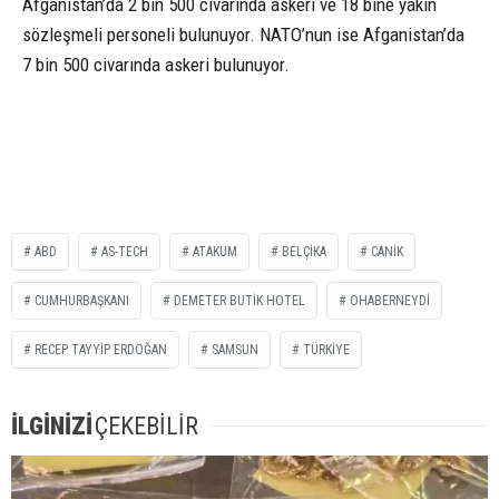
Afganistan’da 2 bin 500 civarında askeri ve 18 bine yakın
sözleşmeli personeli bulunuyor. NATO’nun ise Afganistan’da
7 bin 500 civarında askeri bulunuyor.
ABD
AS-TECH
ATAKUM
BELÇIKA
CANIK
CUMHURBAŞKANI
DEMETER BUTIK HOTEL
OHABERNEYDI
RECEP TAYYIP ERDOĞAN
SAMSUN
TÜRKIYE
İLGİNİZİ
ÇEKEBİLİR