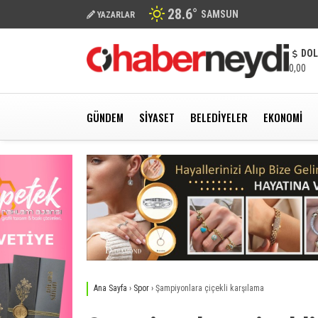
28.6
°
SAMSUN
YAZARLAR
DO
0,00
GÜNDEM
SIYASET
BELEDIYELER
EKONOMI
Ana Sayfa
›
Spor
›
Şampiyonlara çiçekli karşılama