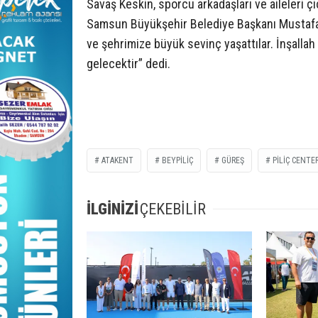
Savaş Keskin, sporcu arkadaşları ve aileleri çi
Samsun Büyükşehir Belediye Başkanı Mustafa 
ve şehrimize büyük sevinç yaşattılar. İnşalla
gelecektir” dedi.
ATAKENT
BEYPILIÇ
GÜREŞ
PILIÇ CENTE
İLGİNİZİ
ÇEKEBİLİR