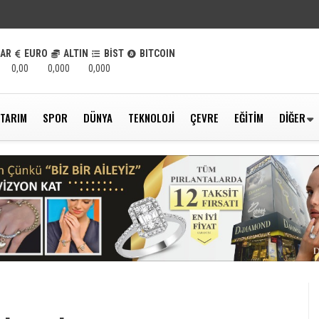
LAR
EURO
ALTIN
BİST
BITCOIN
0,00
0,000
0,000
TARIM
SPOR
DÜNYA
TEKNOLOJI
ÇEVRE
EĞITIM
DIĞER