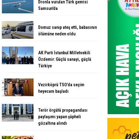
Dronla vurulan Türk gemisi
Samsun’da
Domuz sanıp ateş etti, babasının
ölümüne neden oldu
AK Parti İstanbul Milletvekili
Özdemir: Güçlü sanayi, güçlü
Türkiye
Vezirköprü TSO’da seçim
heyecanı başladı
Terör örgütü propagandası
paylaşımı yapan şüpheli
gözaltına alındı