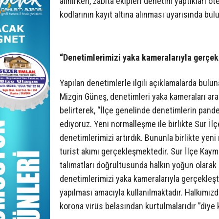
alınırken, zabıta ekipleri denetim yaptıkları o
kodlarının kayıt altına alınması uyarısında bul
“Denetimlerimizi yaka kameralarıyla gerçek
Yapılan denetimlerle ilgili açıklamalarda bu
Mizgin Güneş, denetimleri yaka kameraları aracıl
belirterek, “İlçe genelinde denetimlerin pand
ediyoruz. Yeni normalleşme ile birlikte Sur İl
denetimlerimizi artırdık. Bununla birlikte yen
turist akımı gerçekleşmektedir. Sur İlçe Kaym
talimatları doğrultusunda halkın yoğun olarak
denetimlerimizi yaka kameralarıyla gerçekleşt
yapılması amacıyla kullanılmaktadır. Halkımızda
korona virüs belasından kurtulmalarıdır ”diye