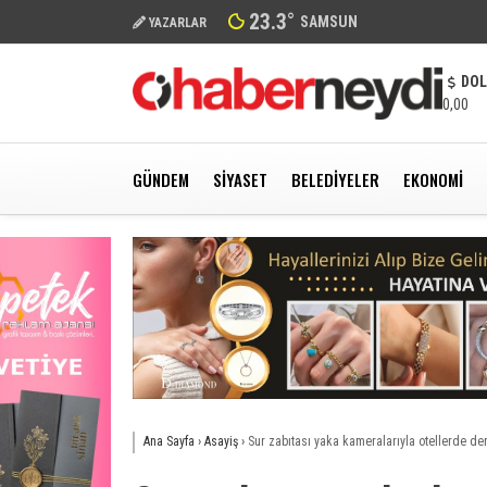
23.3
°
SAMSUN
YAZARLAR
DO
0,00
GÜNDEM
SIYASET
BELEDIYELER
EKONOMI
Ana Sayfa
›
Asayiş
›
Sur zabıtası yaka kameralarıyla otellerde de