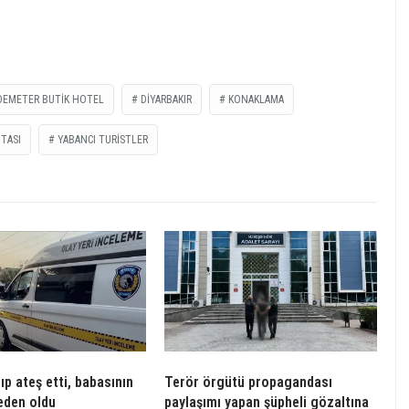
DEMETER BUTIK HOTEL
DİYARBAKIR
KONAKLAMA
ITASI
YABANCI TURİSTLER
p ateş etti, babasının
Terör örgütü propagandası
eden oldu
paylaşımı yapan şüpheli gözaltına