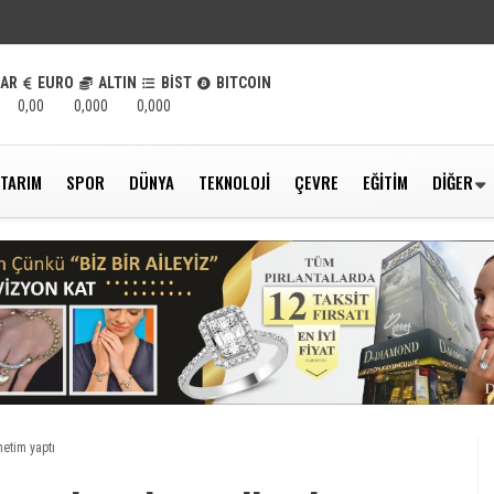
LAR
EURO
ALTIN
BİST
BITCOIN
0,00
0,000
0,000
TARIM
SPOR
DÜNYA
TEKNOLOJI
ÇEVRE
EĞITIM
DIĞER
netim yaptı