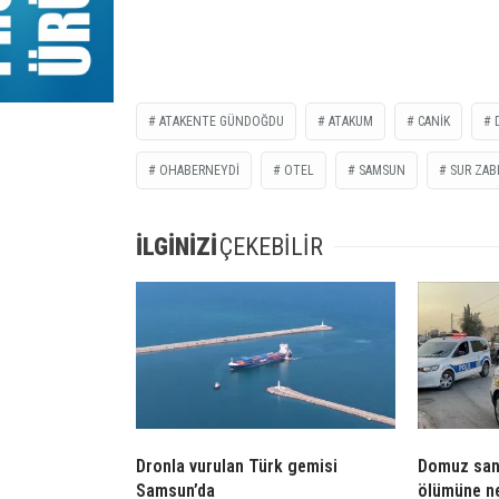
ATAKENTE GÜNDOĞDU
ATAKUM
CANİK
OHABERNEYDİ
OTEL
SAMSUN
SUR ZAB
İLGİNİZİ
ÇEKEBİLİR
Dronla vurulan Türk gemisi
Domuz sanı
Samsun’da
ölümüne n