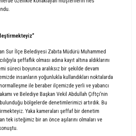
tellerde özellikle konaklayan müşterilerin hes
undu.
leştirmekteyiz”
lunan Sur İlçe Belediyesi Zabıta Müdürü Muhammed
ığıyla şeffaflık olması adına kayıt altına aldıklarını
emi süreci boyunca aralıksız bir şekilde devam
çemizde insanların yoğunlukla kullandıkları noktalarda
i normalleşme ile beraber ilçemizde yerli ve yabancı
akamı ve Belediye Başkan Vekil Abdullah Çiftçi’nin
 bulunduğu bölgelerde denetimlerimizi artırdık. Bu
irmekteyiz. Yaka kameraları şeffaf bir denetim
n tek isteğimiz bir an önce aşılarını olmaları ve
 konuştu.