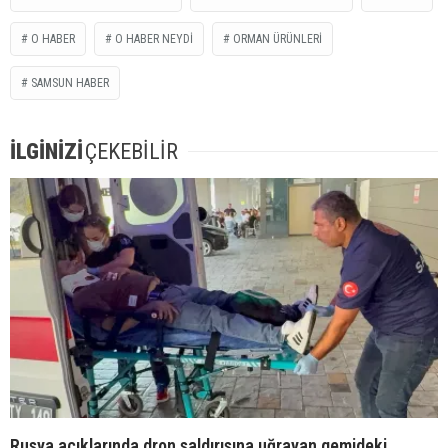
O HABER
O HABER NEYDI
ORMAN ÜRÜNLERI
SAMSUN HABER
İLGİNİZİ
ÇEKEBİLİR
Rusya açıklarında dron saldırısına uğrayan gemideki