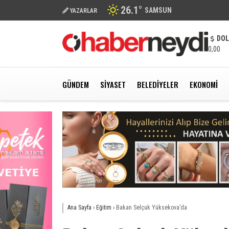
26.1
°
SAMSUN
YAZARLAR
DO
0,00
GÜNDEM
SIYASET
BELEDIYELER
EKONOMI
Ana Sayfa
›
Eğitim
›
Bakan Selçuk Yüksekova’da