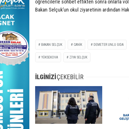
öğrencilerle sohbet ettikten sonra onlarla vo
Bakan Selçuk’un okul ziyaretinin ardından Hakk
BAKAN SELÇUK
CANIK
DEMETER UNLU GIDA
YÜKSEKOVA
ZIYA SELÇUK
İLGİNİZİ
ÇEKEBİLİR