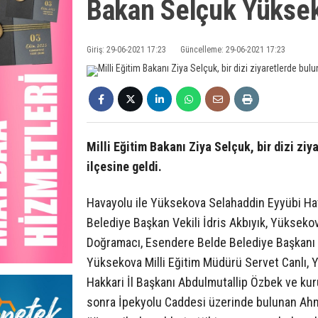
Bakan Selçuk Yükse
Giriş: 29-06-2021 17:23
Güncelleme: 29-06-2021 17:23
Milli Eğitim Bakanı Ziya Selçuk, bir dizi z
ilçesine geldi.
Havayolu ile Yüksekova Selahaddin Eyyübi Hav
Belediye Başkan Vekili İdris Akbıyık, Yüksek
Doğramacı, Esendere Belde Belediye Başkanı D
Yüksekova Milli Eğitim Müdürü Servet Canlı,
Hakkari İl Başkanı Abdulmutallip Özbek ve kur
sonra İpekyolu Caddesi üzerinde bulunan Ah