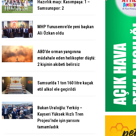
Hazırlık maçı: Kasımpaşa: 1 –
Samsunspor: 2
MHP Yunusemre’de yeni başkan
Ali Özkan oldu
ABD’de orman yangınına
müdahale eden helikopter düştü:
2 kişinin akıbeti belirsiz
Samsun’da 1 ton 160 litre kaçak
etil alkol ele geçirildi
Bakan Uraloğlu: Yerköy –
Kayseri Yüksek Hızlı Tren
Projesi’nde işin yarısını
tamamladık