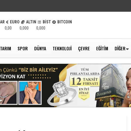
LAR
EURO
ALTIN
BİST
BITCOIN
0,00
0,000
0,000
TARIM
SPOR
DÜNYA
TEKNOLOJI
ÇEVRE
EĞITIM
DIĞER