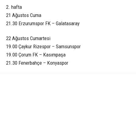
2. hafta
21 Ağustos Cuma
21.30 Erzurumspor FK – Galatasaray
22 Ağustos Cumartesi
19.00 Çaykur Rizespor – Samsunspor
19.00 Çorum FK – Kasımpaşa
21.30 Fenerbahçe – Konyaspor
23 Ağustos Pazar
19.00 Eyüpspor – Gaziantep FK
19.00 Trabzonspor – Başakşehir
21.30 Göztepe – Gençlerbirliği
21.30 Corendon Alanyaspor – Beşiktaş
24 Ağustos Pazartesi
21.30 Kocaelispor – Amed Sportif Faaliyetler