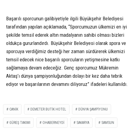
Başarılı sporcunun galibiyetiyle ilgili Büyükşehir Belediyesi
tarafından yapılan açıklamada, “Sporcumuzun ülkemizi en iyi
şekilde temsil ederek altın madalyanın sahibi olması bizleri
oldukça gururlandırdı. Büyükşehir Belediyesi olarak spora ve
sporcuya verdiğimiz desteği her zaman sürdürerek ülkemizi
temsil edecek nice başarılı sporcuların yetişmesine katkı
sağlamaya devam edeceğiz. Genç sporcumuz Mükremin
Aktaş’ı dünya şampiyonluğundan dolayı bir kez daha tebrik
ediyor ve başarılarının devamını diliyoruz” ifadeleri kullanıldı.
CANİK
DEMETER BUTIK HOTEL
DÜNYA ŞAMPİYONU
GÜREŞ TAKIMI
OHABERNEYDİ
SAKARYA
SAMSUN