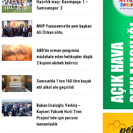
Hazırlık maçı: Kasımpaşa: 1 –
Samsunspor: 2
MHP Yunusemre’de yeni başkan
Ali Özkan oldu
ABD’de orman yangınına
müdahale eden helikopter düştü:
2 kişinin akıbeti belirsiz
Samsun’da 1 ton 160 litre kaçak
etil alkol ele geçirildi
Bakan Uraloğlu: Yerköy –
Kayseri Yüksek Hızlı Tren
Projesi’nde işin yarısını
tamamladık