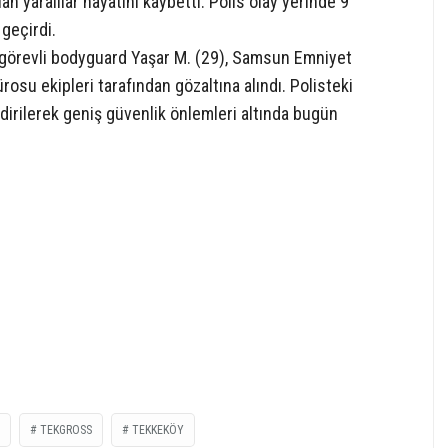
an yaralılar hayatını kaybetti. Polis olay yerinde 9
geçirdi.
da görevli bodyguard Yaşar M. (29), Samsun Emniyet
u ekipleri tarafından gözaltına alındı. Polisteki
dirilerek geniş güvenlik önlemleri altında bugün
TEKGROSS
TEKKEKÖY