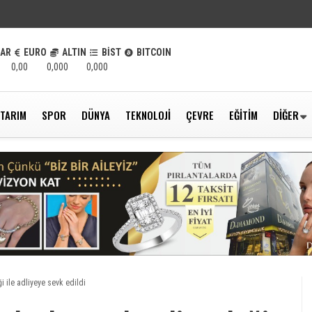
LAR
EURO
ALTIN
BİST
BITCOIN
0,00
0,000
0,000
TARIM
SPOR
DÜNYA
TEKNOLOJI
ÇEVRE
EĞITIM
DIĞER
i ile adliyeye sevk edildi