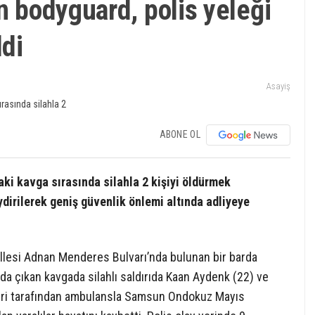
n bodyguard, polis yeleği
ldi
Asayiş
ABONE OL
ki kavga sırasında silahla 2 kişiyi öldürmek
ydirilerek geniş güvenlik önlemi altında adliyeye
llesi Adnan Menderes Bulvarı’nda bulunan bir barda
da çıkan kavgada silahlı saldırıda Kaan Aydenk (22) ve
pleri tarafından ambulansla Samsun Ondokuz Mayıs