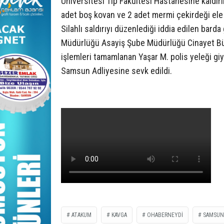
Üniversitesi Tıp Fakültesi Hastanesine kaldırıl
adet boş kovan ve 2 adet mermi çekirdeği ele 
Silahlı saldırıyı düzenlediği iddia edilen bar
Müdürlüğü Asayiş Şube Müdürlüğü Cinayet Büros
işlemleri tamamlanan Yaşar M. polis yeleği giy
Samsun Adliyesine sevk edildi.
ATAKUM
KAVGA
OHABERNEYDİ
SAMSUN