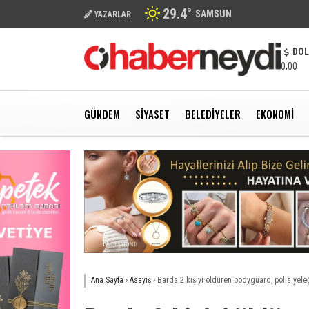
29.4
°
SAMSUN
YAZARLAR
DO
0,00
GÜNDEM
SIYASET
BELEDIYELER
EKONOMI
Ana Sayfa
›
Asayiş
›
Barda 2 kişiyi öldüren bodyguard, polis yeleğ