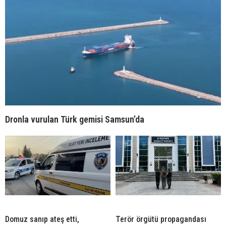
Dronla vurulan Türk gemisi Samsun’da
Domuz sanıp ateş etti,
Terör örgütü propagandası