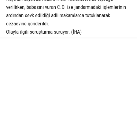
verilirken, babasını vuran C.D. ise jandarmadaki işlemlerinin
ardından sevk edildiği adli makamlarca tutuklanarak
cezaevine gönderildi.
Olayla ilgili soruşturma sürüyor. (İHA)
AYDIN
CANIK
DOMUZ
HABER
O HABER NEYDI
PETEK REKLAM AJANSI
SAMSUN
SAMSUN HABER
İLGİNİZİ
ÇEKEBİLİR