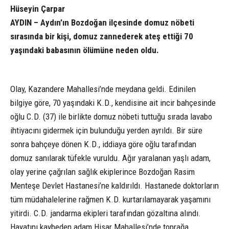
Hüseyin Çarpar
AYDIN – Aydın’ın Bozdoğan ilçesinde domuz nöbeti
sırasında bir kişi, domuz zannederek ateş ettiği 70
yaşındaki babasının ölümüne neden oldu.
Olay, Kazandere Mahallesi’nde meydana geldi. Edinilen
bilgiye göre, 70 yaşındaki K.D., kendisine ait incir bahçesinde
oğlu C.D. (37) ile birlikte domuz nöbeti tuttuğu sırada lavabo
ihtiyacını gidermek için bulunduğu yerden ayrıldı. Bir süre
sonra bahçeye dönen K.D., iddiaya göre oğlu tarafından
domuz sanılarak tüfekle vuruldu. Ağır yaralanan yaşlı adam,
olay yerine çağrılan sağlık ekiplerince Bozdoğan Rasim
Menteşe Devlet Hastanesi’ne kaldırıldı. Hastanede doktorların
tüm müdahalelerine rağmen K.D. kurtarılamayarak yaşamını
yitirdi. C.D. jandarma ekipleri tarafından gözaltına alındı.
Hayatını kaybeden adam Hisar Mahallesi’nde toprağa