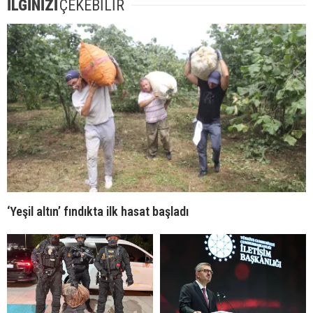
İLGİNİZİ
ÇEKEBİLİR
‘Yeşil altın’ fındıkta ilk hasat başladı