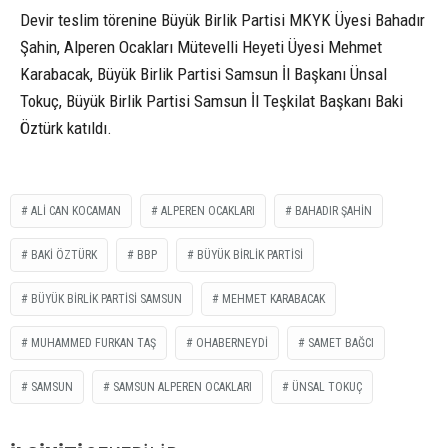
Devir teslim törenine Büyük Birlik Partisi MKYK Üyesi Bahadır
Şahin, Alperen Ocakları Mütevelli Heyeti Üyesi Mehmet
Karabacak, Büyük Birlik Partisi Samsun İl Başkanı Ünsal
Tokuç, Büyük Birlik Partisi Samsun İl Teşkilat Başkanı Baki
Öztürk katıldı.
ALI CAN KOCAMAN
ALPEREN OCAKLARI
BAHADIR ŞAHIN
BAKI ÖZTÜRK
BBP
BÜYÜK BIRLIK PARTISI
BÜYÜK BIRLIK PARTISI SAMSUN
MEHMET KARABACAK
MUHAMMED FURKAN TAŞ
OHABERNEYDI
SAMET BAĞCI
SAMSUN
SAMSUN ALPEREN OCAKLARI
ÜNSAL TOKUÇ