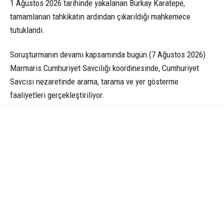
1 Ağustos 2026 tarihinde yakalanan Burkay Karatepe,
tamamlanan tahkikatın ardından çıkarıldığı mahkemece
tutuklandı.
Soruşturmanın devamı kapsamında bugün (7 Ağustos 2026)
Marmaris Cumhuriyet Savcılığı koordinesinde, Cumhuriyet
Savcısı nezaretinde arama, tarama ve yer gösterme
faaliyetleri gerçekleştiriliyor.
Marmaris’in farklı noktalarında geniş güvenlik önlemleri
altında sürdürülen çalışmalarda Karatepe’nin, 15 Temmuz
gecesi yaşanan olayları ve izlediği güzergâhları adım adım
anlattığı öğrenildi.
Ekipler, özellikle ormanlık alanlarda gidiş ve çıkış