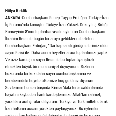
Hülya Keklik
ANKARA-
Cumhurbaşkanı Recep Tayyip Erdoğan, Türkiye-İran
İş Forumu’nda konuştu. Türkiye İran Yüksek Düzeyli İş Birliği
Konseyinin 8’inci toplantısı vesilesiyle İran Cumhurbaşkanı
İbrahim Reisi ile bugün bir araya geldiklerini belirten
Cumhurbaşkanı Erdoğan, “Dar kapsamlı görüşmelerimiz oldu
sayın Reisi ile. Daha sonra heyetler arası toplantımızı yaptık.
Ve aziz kardeşim sayın Reisi ile bu toplantıya iştirak
etmekten büyük bir memnuniyet duyuyorum. Sizlerin
huzurunda bir kez daha sayın cumhurbaşkanına ve
beraberindeki heyete ülkemize hoş geldiniz diyorum.
Sözlerimin hemen başında Kirman’daki terör saldırılarında
hayatını kaybeden İranlı kardeşlerimize Allah’tan rahmet,
yaralılara acil şifalar diliyorum. Türkiye ve Türk milleti olarak
İran halkının acısını yürekten paylaşıyoruz. Bu eylemler
sadece İran halkını değil doğrudan bölgemizin huzurunu,