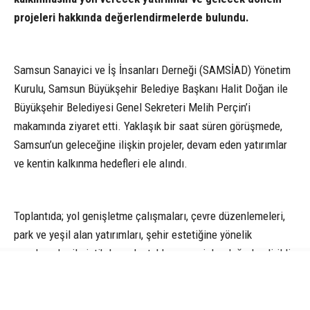
projeleri hakkında değerlendirmelerde bulundu.
Samsun Sanayici ve İş İnsanları Derneği (SAMSİAD) Yönetim
Kurulu, Samsun Büyükşehir Belediye Başkanı Halit Doğan ile
Büyükşehir Belediyesi Genel Sekreteri Melih Perçin’i
makamında ziyaret etti. Yaklaşık bir saat süren görüşmede,
Samsun’un geleceğine ilişkin projeler, devam eden yatırımlar
ve kentin kalkınma hedefleri ele alındı.
Toplantıda; yol genişletme çalışmaları, çevre düzenlemeleri,
park ve yeşil alan yatırımları, şehir estetiğine yönelik
uygulamalar ile istihdamı destekleyen projeler değerlendirildi.
Dernek yönetimi, kentte son dönemde gerçekleştirilen
çalışmaların Samsun’un ekonomik ve sosyal gelişimine katkı
sunduğunu ifade etti.