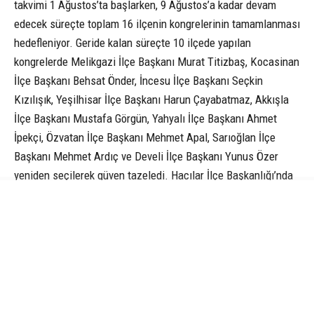
takvimi 1 Ağustos’ta başlarken, 9 Ağustos’a kadar devam
edecek süreçte toplam 16 ilçenin kongrelerinin tamamlanması
hedefleniyor. Geride kalan süreçte 10 ilçede yapılan
kongrelerde Melikgazi İlçe Başkanı Murat Titizbaş, Kocasinan
İlçe Başkanı Behsat Önder, İncesu İlçe Başkanı Seçkin
Kızılışık, Yeşilhisar İlçe Başkanı Harun Çayabatmaz, Akkışla
İlçe Başkanı Mustafa Görgün, Yahyalı İlçe Başkanı Ahmet
İpekçi, Özvatan İlçe Başkanı Mehmet Apal, Sarıoğlan İlçe
Başkanı Mehmet Ardıç ve Develi İlçe Başkanı Yunus Özer
yeniden seçilerek güven tazeledi. Hacılar İlçe Başkanlığı’nda
ise Mustafa Baloğlu’nun yerine Ahmet Sundu ilçe başkanlığı
görevine seçildi.
Kongrelere MHP Genel Başkan Yardımcısı ve Kayseri
Milletvekili İsmail Özdemir, MHP Kayseri Milletvekili Baki
Ersoy, MHP Kayseri İl Başkanı Enes Ertuğrul Kalın, MHP