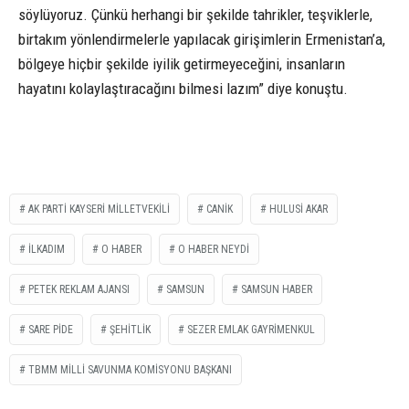
söylüyoruz. Çünkü herhangi bir şekilde tahrikler, teşviklerle,
birtakım yönlendirmelerle yapılacak girişimlerin Ermenistan’a,
bölgeye hiçbir şekilde iyilik getirmeyeceğini, insanların
hayatını kolaylaştıracağını bilmesi lazım” diye konuştu.
AK PARTİ KAYSERİ MİLLETVEKİLİ
CANİK
HULUSİ AKAR
İLKADIM
O HABER
O HABER NEYDİ
PETEK REKLAM AJANSI
SAMSUN
SAMSUN HABER
SARE PİDE
ŞEHİTLİK
SEZER EMLAK GAYRIMENKUL
TBMM MİLLİ SAVUNMA KOMİSYONU BAŞKANI