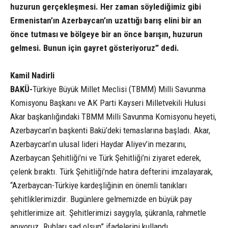
huzurun gerçekleşmesi. Her zaman söylediğimiz gibi
Ermenistan’ın Azerbaycan’ın uzattığı barış elini bir an
önce tutması ve bölgeye bir an önce barışın, huzurun
gelmesi. Bunun için gayret gösteriyoruz” dedi.
Kamil Nadirli
BAKÜ-
Türkiye Büyük Millet Meclisi (TBMM) Milli Savunma
Komisyonu Başkanı ve AK Parti Kayseri Milletvekili Hulusi
Akar başkanlığındaki TBMM Milli Savunma Komisyonu heyeti,
Azerbaycan’ın başkenti Bakü’deki temaslarına başladı. Akar,
Azerbaycan’ın ulusal lideri Haydar Aliyev’in mezarını,
Azerbaycan Şehitliği’ni ve Türk Şehitliği’ni ziyaret ederek,
çelenk bıraktı. Türk Şehitliği’nde hatıra defterini imzalayarak,
“Azerbaycan-Türkiye kardeşliğinin en önemli tanıkları
şehitliklerimizdir. Bugünlere gelmemizde en büyük pay
şehitlerimize ait. Şehitlerimizi saygıyla, şükranla, rahmetle
anıyoruz. Ruhları şad olsun” ifadelerini kullandı.