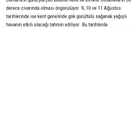
derece civarında olması öngörülüyor. 9, 10 ve 11 Ağustos
tarihlerinde ise kent genelinde gök gürültülü sağanak yağışlı
havanın etkili olacağı tahmin ediliyor. Bu tarihlerde
sıcaklıkların gece 22, gündüz ise 30 derece dolaylarında
seyretmesi bekleniyor. (İHA)
CANIK
METEOROLOJI
O HABER NEYDI
PETEK REKLAM AJANSI
SAMSUN HABER
İLGİNİZİ
ÇEKEBİLİR