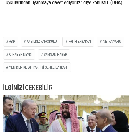
uykularından uyanmaya davet ediyoruz” diye konuştu. (DHA)
ABD
AYYILDIZ ANAOKULU
FATİH ERBAKAN
NETANYAHU
O HABER NEYDİ
SAMSUN HABER
YENİDEN REFAH PARTİSİ GENEL BAŞKANI
İLGİNİZİ
ÇEKEBİLİR