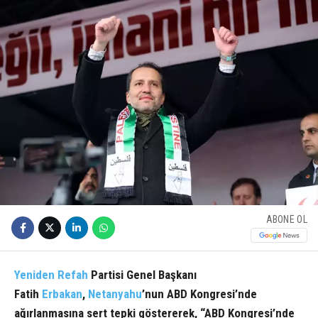
ABONE OL
Yeniden
Refah
Partisi Genel Başkanı
Fatih
Erbakan
,
Netanyahu
’nun ABD Kongresi’nde
ağırlanmasına sert tepki göstererek, “ABD Kongresi’nde