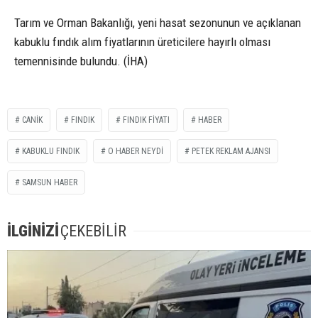
Tarım ve Orman Bakanlığı, yeni hasat sezonunun ve açıklanan
kabuklu fındık alım fiyatlarının üreticilere hayırlı olması
temennisinde bulundu. (İHA)
CANIK
FINDIK
FINDIK FIYATI
HABER
KABUKLU FINDIK
O HABER NEYDI
PETEK REKLAM AJANSI
SAMSUN HABER
İLGİNİZİ
ÇEKEBİLİR