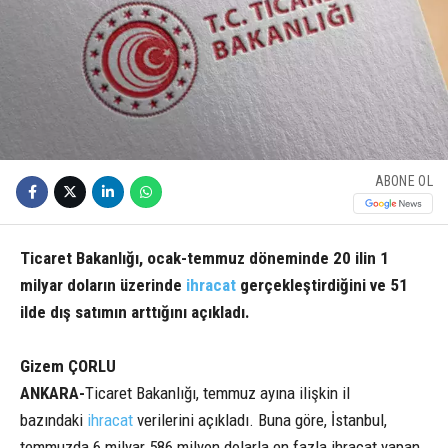
ABONE OL
Ticaret Bakanlığı, ocak-temmuz döneminde 20 ilin 1
milyar doların üzerinde
ihracat
gerçekleştirdiğini ve 51
ilde dış satımın arttığını açıkladı.
Gizem ÇORLU
ANKARA-
Ticaret Bakanlığı, temmuz ayına ilişkin il
bazındaki
ihracat
verilerini açıkladı. Buna göre, İstanbul,
temmuzda 6 milyar 586 milyon dolarla en fazla ihracat yapan