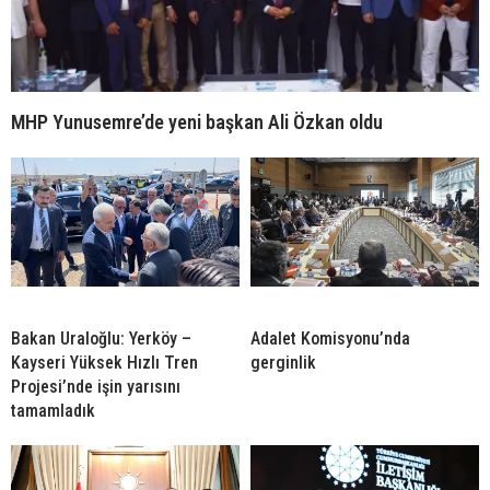
MHP Yunusemre’de yeni başkan Ali Özkan oldu
Bakan Uraloğlu: Yerköy –
Adalet Komisyonu’nda
Kayseri Yüksek Hızlı Tren
gerginlik
Projesi’nde işin yarısını
tamamladık