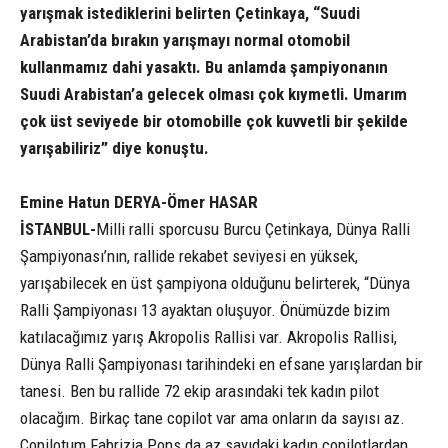
yarışmak istediklerini belirten Çetinkaya, “Suudi
Arabistan’da bırakın yarışmayı normal otomobil
kullanmamız dahi yasaktı. Bu anlamda şampiyonanın
Suudi Arabistan’a gelecek olması çok kıymetli. Umarım
çok üst seviyede bir otomobille çok kuvvetli bir şekilde
yarışabiliriz” diye konuştu.
Emine Hatun DERYA-Ömer HASAR
İSTANBUL-
Milli ralli sporcusu Burcu Çetinkaya, Dünya Ralli
Şampiyonası’nın, rallide rekabet seviyesi en yüksek,
yarışabilecek en üst şampiyona olduğunu belirterek, “Dünya
Ralli Şampiyonası 13 ayaktan oluşuyor. Önümüzde bizim
katılacağımız yarış Akropolis Rallisi var. Akropolis Rallisi,
Dünya Ralli Şampiyonası tarihindeki en efsane yarışlardan bir
tanesi. Ben bu rallide 72 ekip arasındaki tek kadın pilot
olacağım. Birkaç tane copilot var ama onların da sayısı az.
Copilotum Fabrizia Pons da az sayıdaki kadın copilotlardan