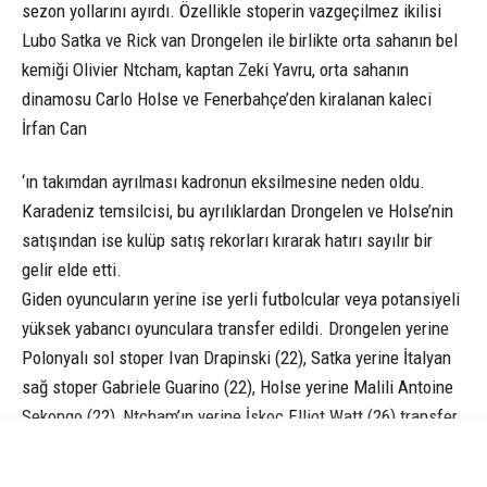
sezon yollarını ayırdı. Özellikle stoperin vazgeçilmez ikilisi
Lubo Satka ve Rick van Drongelen ile birlikte orta sahanın bel
kemiği Olivier Ntcham, kaptan Zeki Yavru, orta sahanın
dinamosu Carlo Holse ve Fenerbahçe’den kiralanan kaleci
İrfan Can
‘ın takımdan ayrılması kadronun eksilmesine neden oldu.
Karadeniz temsilcisi, bu ayrılıklardan Drongelen ve Holse’nin
satışından ise kulüp satış rekorları kırarak hatırı sayılır bir
gelir elde etti.
Giden oyuncuların yerine ise yerli futbolcular veya potansiyeli
yüksek yabancı oyunculara transfer edildi. Drongelen yerine
Polonyalı sol stoper Ivan Drapinski (22), Satka yerine İtalyan
sağ stoper Gabriele Guarino (22), Holse yerine Malili Antoine
Sekongo (22), Ntcham’ın yerine İskoç Elliot Watt (26) transfer
edildi. Ayrıca Türk pasaportlu gurbetçilerden Bilal Beyazıt
(27), Samed Onur (24) ve Fatih Kaya (27) da kadroya dahil