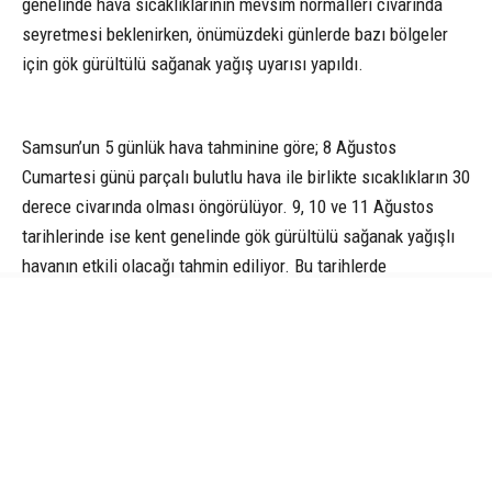
genelinde hava sıcaklıklarının mevsim normalleri civarında
seyretmesi beklenirken, önümüzdeki günlerde bazı bölgeler
için gök gürültülü sağanak yağış uyarısı yapıldı.
Samsun’un 5 günlük hava tahminine göre; 8 Ağustos
Cumartesi günü parçalı bulutlu hava ile birlikte sıcaklıkların 30
derece civarında olması öngörülüyor. 9, 10 ve 11 Ağustos
tarihlerinde ise kent genelinde gök gürültülü sağanak yağışlı
havanın etkili olacağı tahmin ediliyor. Bu tarihlerde
sıcaklıkların gece 22, gündüz ise 30 derece dolaylarında
seyretmesi bekleniyor. (İHA)
CANIK
METEOROLOJI
O HABER NEYDI
PETEK REKLAM AJANSI
SAMSUN HABER