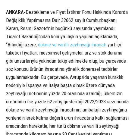
ANKARA-
Destekleme ve Fiyat İstikrar Fonu Hakkında Kararda
Değişiklik Yapılmasına Dair 32662 sayılı Cumhurbaşkanı
Kararı, Resmi Gazete’nin bugünkü sayısında yayımlandı.
Ticaret Bakanlığı’ndan konuya ilişkin yapılan açıklamada,
“Bilindiği üzere,
dökme ve varilli zeytinyağı
ihracatı
yurt içi
tüketici fiyatları, mevsimsel gelişmeler, arz ve stok durumu
gibi unsurlarıyla yakından takip edilmekte olup, bu çerçevede
söz konusu ürünün ihracatına yönelik dönemsel tedbirler
uygulanmaktadır. Bu çerçevede, Avrupa’da yaşanan kuraklık
nedeniyle İspanya ve İtalya başta olmak üzere dünyada
zeytinyağı üretiminin yüzde 20 oranında azaldığı, ülkemizin
üretiminin ise yüzde 62 artış gösterdiği 2022/2023 sezonunda
dökme ve varilli zeytinyağı ihracatının, ambalajlı zeytinyağına
yönlendirilerek katma değerli ürün ihracatına katkı sağlanması
amacından hareketle, her türlü dökme ve varilli zeytinyağı
ihracatında kilogram başına 20 Cent kesinti yapılması