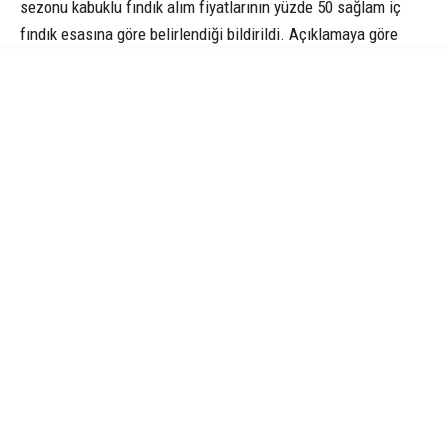
sezonu kabuklu fındık alım fiyatlarının yüzde 50 sağlam iç
fındık esasına göre belirlendiği bildirildi. Açıklamaya göre
yüzde 50’nin üzerinde randımana sahip fındık için ayrıca ilave
ödeme yapılacak. Buna göre her artı 1 randıman için Giresun
kalite fındıkta kilogram başına 5 lira 10 kuruş, levant kalite
fındıkta ise 5 lira ilave fiyat verilecek.
TMO’nun fındık alımları için teknik altyapı, depolama, personel
ve finansman hazırlıklarını tamamladığı belirtilen açıklamada,
kabuklu fındık alımlarının 24 Ağustos’ta başlayacağı ve önceki
yıllarda olduğu gibi randevulu sistemle gerçekleştirileceği
ifade edildi. Üreticilerin 17 Ağustos’tan itibaren TMO iş
yerlerinden, randevu.tmo.gov.tr adresinden veya e-Devlet
üzerinden randevu alabilecekleri kaydedildi. Açıklamada
ayrıca üreticilerin ürün teslimi sırasında rutubetten kaynaklı
sorun yaşamamaları için fındıklarını kurutarak teslim etmeleri
gerektiği hatırlatıldı.