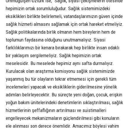
Ümmügülşen Öztürk ise, “Sağlık, siyasi çekişmelerin ötesinde
hepimizin ortak sorumluluğudur. Sağlık sistemimizdeki
eksiklikleri birlikte belirlemeli, vatandaşlarımızın güven içinde
sağlık hizmeti almasını sağlamak için ortak hareket etmeliyiz.
Sağlık politikalarında birlik olmanın hem bireylerin hem de
toplumun faydasına olduğunu unutmamalıyız. Siyasi
farklılıklarımızı bir kenara bırakarak hep birlikte insan odaklı
bir yaklaşım sergilemeliyiz. Sağlık hepimizin ortak
meselesidir. Bu meselede hepimiz aynı safta durmalıyız.
Kurulacak olan araştırma komisyonu sağlık sistemimizde
yaşanmış bu tür olayların tekrar etmemesi için gerekli tüm
incelemeleri yapacak ve eksikliklerin giderilmesine yönelik
adımları belirleyecektir. Bu süreçte yeni doğan, çocuk, erişkin
yoğun bakım ünitelerindeki denetimlerin sıklaştırılması, sağlık
hizmetlerinin şeffaflığının artırılması ve suistimalleri
engelleyecek mekanizmaların güçlendirilmesi gibi konuların
ele alınması son derece önemlidir. Amacımız böylesi vahim