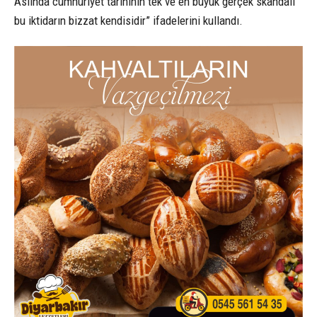
Aslında cumhuriyet tarihinin tek ve en büyük gerçek skandalı
bu iktidarın bizzat kendisidir” ifadelerini kullandı.