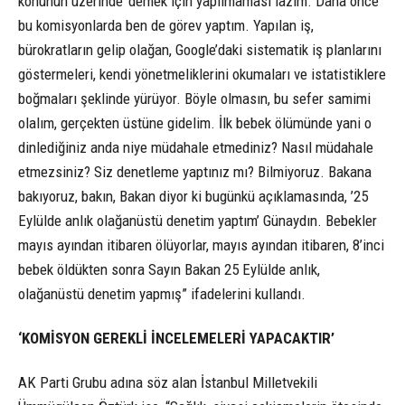
konunun üzerinde’ demek için yapılmaması lazım. Daha önce
bu komisyonlarda ben de görev yaptım. Yapılan iş,
bürokratların gelip olağan, Google’daki sistematik iş planlarını
göstermeleri, kendi yönetmeliklerini okumaları ve istatistiklere
boğmaları şeklinde yürüyor. Böyle olmasın, bu sefer samimi
olalım, gerçekten üstüne gidelim. İlk bebek ölümünde yani o
dinlediğiniz anda niye müdahale etmediniz? Nasıl müdahale
etmezsiniz? Siz denetleme yaptınız mı? Bilmiyoruz. Bakana
bakıyoruz, bakın, Bakan diyor ki bugünkü açıklamasında, ’25
Eylülde anlık olağanüstü denetim yaptım’ Günaydın. Bebekler
mayıs ayından itibaren ölüyorlar, mayıs ayından itibaren, 8’inci
bebek öldükten sonra Sayın Bakan 25 Eylülde anlık,
olağanüstü denetim yapmış” ifadelerini kullandı.
‘KOMİSYON GEREKLİ İNCELEMELERİ YAPACAKTIR’
AK Parti Grubu adına söz alan İstanbul Milletvekili