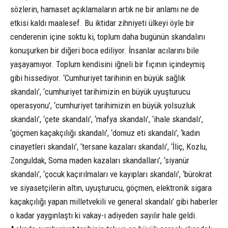
sözlerin, hamaset açıklamaların artık ne bir anlamı ne de
etkisi kaldı maalesef. Bu iktidar zihniyeti ülkeyi öyle bir
cenderenin içine soktu ki, toplum daha bugünün skandalını
konuşurken bir diğeri boca ediliyor. İnsanlar acılarını bile
yaşayamıyor. Toplum kendisini iğneli bir fıçının içindeymiş
gibi hissediyor. ‘Cumhuriyet tarihinin en büyük sağlık
skandalı’, ‘cumhuriyet tarihimizin en büyük uyuşturucu
operasyonu’, ‘cumhuriyet tarihimizin en büyük yolsuzluk
skandalı’, ‘çete skandalı’, ‘mafya skandalı’, ‘ihale skandalı’,
‘göçmen kaçakçılığı skandalı’, ‘domuz eti skandalı’, ‘kadın
cinayetleri skandalı’, ‘tersane kazaları skandalı’, ‘İliç, Kozlu,
Zonguldak, Soma maden kazaları skandalları’, ‘siyanür
skandalı’, ‘çocuk kaçırılmaları ve kayıpları skandalı’, ‘bürokrat
ve siyasetçilerin altın, uyuşturucu, göçmen, elektronik sigara
kaçakçılığı yapan milletvekili ve general skandalı’ gibi haberler
o kadar yaygınlaştı ki vakay-ı adiyeden sayılır hale geldi.