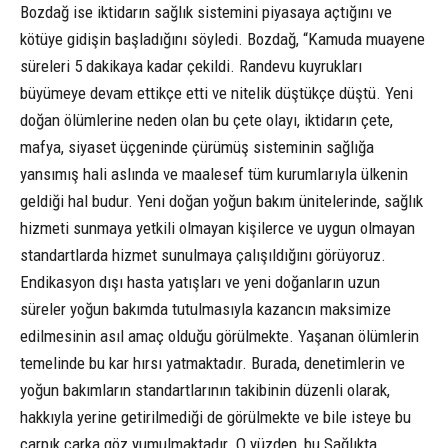
Bozdağ ise iktidarın sağlık sistemini piyasaya açtığını ve
kötüye gidişin başladığını söyledi. Bozdağ, “Kamuda muayene
süreleri 5 dakikaya kadar çekildi. Randevu kuyrukları
büyümeye devam ettikçe etti ve nitelik düştükçe düştü. Yeni
doğan ölümlerine neden olan bu çete olayı, iktidarın çete,
mafya, siyaset üçgeninde çürümüş sisteminin sağlığa
yansımış hali aslında ve maalesef tüm kurumlarıyla ülkenin
geldiği hal budur. Yeni doğan yoğun bakım ünitelerinde, sağlık
hizmeti sunmaya yetkili olmayan kişilerce ve uygun olmayan
standartlarda hizmet sunulmaya çalışıldığını görüyoruz.
Endikasyon dışı hasta yatışları ve yeni doğanların uzun
süreler yoğun bakımda tutulmasıyla kazancın maksimize
edilmesinin asıl amaç olduğu görülmekte. Yaşanan ölümlerin
temelinde bu kar hırsı yatmaktadır. Burada, denetimlerin ve
yoğun bakımların standartlarının takibinin düzenli olarak,
hakkıyla yerine getirilmediği de görülmekte ve bile isteye bu
çarpık çarka göz yumulmaktadır. O yüzden, bu Sağlıkta