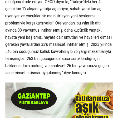
olduğunu ifade ediyor. OECD diyor ki, ‘Türkiye’deki her 4
çocuktan 1’i akşam yatağa aç giriyor, sabah yataktan aç
uyanıyor ve çocuklar bir malnütrisyon yani beslenme
problemiyle karşı karşıyalar.’ Öte yandan, bu yılın ilk altı
ayında 33 yavrumuz intihar etmiş; daha küçücük yaştaki,
hayata yeni başlamış, hayata dair umutları ve hayalleri olması
gereken yavrulardan 33’ü maalesef intihar etmiş. 2023 yılında
540 bin çocuğumuz kolluk kuvvetleriyle ve yargı makamlarıyla
tanışmışlar. 263 bin çocuğumuz suça sürüklendiği için
hakkında dava açılmış ve maalesef 26 bin yavrumuza geçen
sene cinsel istismar uygulanmış” diye konuştu.