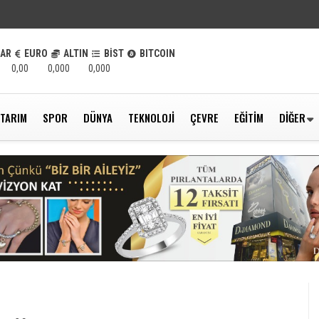
LAR
EURO
ALTIN
BİST
BITCOIN
0,00
0,000
0,000
TARIM
SPOR
DÜNYA
TEKNOLOJI
ÇEVRE
EĞITIM
DIĞER