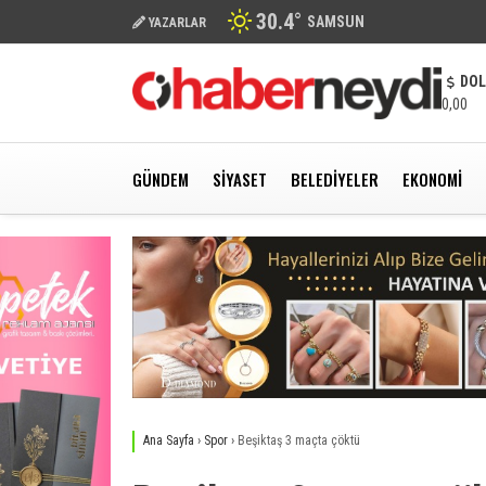
30.4
°
SAMSUN
YAZARLAR
DO
0,00
GÜNDEM
SIYASET
BELEDIYELER
EKONOMI
Ana Sayfa
›
Spor
›
Beşiktaş 3 maçta çöktü