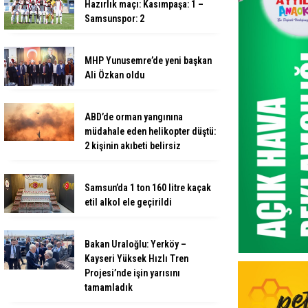
Hazırlık maçı: Kasımpaşa: 1 –
Samsunspor: 2
MHP Yunusemre’de yeni başkan
Ali Özkan oldu
ABD’de orman yangınına
müdahale eden helikopter düştü:
2 kişinin akıbeti belirsiz
Samsun’da 1 ton 160 litre kaçak
etil alkol ele geçirildi
Bakan Uraloğlu: Yerköy –
Kayseri Yüksek Hızlı Tren
Projesi’nde işin yarısını
tamamladık