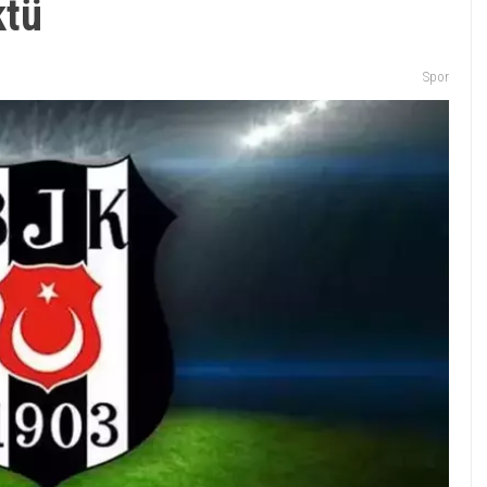
ktü
Spor