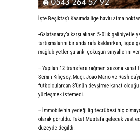
İşte Beşiktaş’ı Kasımda lige havlu atma noktas
-Galatasaray’a karşı alınan 5-0’lık galibiyetl
tartışmalarını bir anda rafa kaldırırken, ligde g
mağlubiyetler şu anki çöküşün sinyallerini ve
– Yapılan 12 transfere rağmen sezona kanat for
Semih Kılıçsoy, Muçi, Joao Mario ve Rashica’yı
futbolculardan 3’ünün devşirme kanat olduğu
yüzleşmek istemedi.
– İmmobile’nin yedeği lig tecrübesi hiç olma
olarak görüldü. Fakat Mustafa gelecek vaat ede
düzeyde değildi.