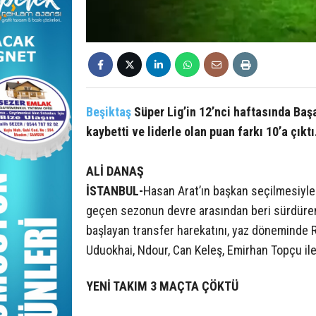
Beşiktaş
Süper Lig’in 12’nci haftasında Baş
kaybetti ve liderle olan puan farkı 10’a çıktı
ALİ DANAŞ
İSTANBUL-
Hasan Arat’ın başkan seçilmesiyle
geçen sezonun devre arasından beri sürdüren s
başlayan transfer harekatını, yaz döneminde R
Uduokhai, Ndour, Can Keleş, Emirhan Topçu il
YENİ TAKIM 3 MAÇTA ÇÖKTÜ