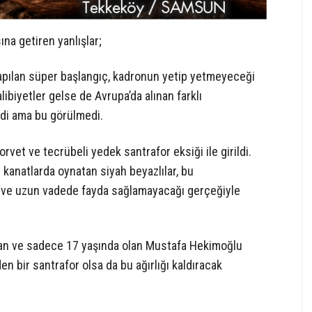
ına getiren yanlışlar;
e yapılan süper başlangıç, kadronun yetip yetmeyeceği
alibiyetler gelse de Avrupa’da alınan farklı
rdi ama bu görülmedi.
vet ve tecrübeli yedek santrafor eksiği ile girildi.
 kanatlarda oynatan siyah beyazlılar, bu
 ve uzun vadede fayda sağlamayacağı gerçeğiyle
yan ve sadece 17 yaşında olan Mustafa Hekimoğlu
n bir santrafor olsa da bu ağırlığı kaldıracak