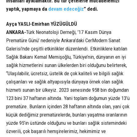
insanları ayıklamaktır. Bu tür çetelerle mücadelemizi
yaptık, yapmaya da
devam edeceğiz
” dedi.
Ayça YASLI-Emirhan YÜZÜGÜLDÜ
ANKARA-
Türk Neonatoloji Derneği, ’17 Kasım Dünya
Prematüre Günü’ nedeniyle Ankara’daki CerModern Sanat
Galerisi’nde çeşitli etkinlikler düzenlendi. Etkinliklere katılan
Sağlık Bakanı Kemal Memişoğlu, Türkiye’nin, dünyanın en iyi
sağlık hizmetlerini sunan ülkelerden biri olduğunu belirterek,
“Ulaşılabilir, ücretsiz, üstelik de çok kaliteli ve bilgili sağlık
çalışanları ve sağlık altyapısıyla dünyaya örnek olan sağlık
hizmeti sunan bir ülkeyiz. 2023 senesinde 958 bin doğumdan
123 bini 37 haftanın altında. Yani toplam doğumun yüzde 13’ü
prematüre. Bunların içinden 28 haftanın altında olan, yani çok
küçük dediğimiz prematürelerde, bunları yaşatma oranlarının
yüzde 95’in üstünde olduğunu ve bunları sağlık sistemindeki
özverili, çok başarılı hemşirelerimiz, hekimimiz ve