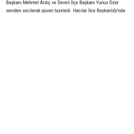
Başkanı Mehmet Ardıç ve Develi İlçe Başkanı Yunus Özer
yeniden seçilerek güven tazeledi. Hacılar İlçe Başkanlığı’nda
ise Mustafa Baloğlu’nun yerine Ahmet Sundu ilçe başkanlığı
görevine seçildi.
Kongrelere MHP Genel Başkan Yardımcısı ve Kayseri
Milletvekili İsmail Özdemir, MHP Kayseri Milletvekili Baki
Ersoy, MHP Kayseri İl Başkanı Enes Ertuğrul Kalın, MHP
KAÇEP Kayseri İl Başkanı Nurten Yelkara, Ülkü Ocakları
Kayseri İl Başkanı Hali Yağmur’un yanı sıra ilçe belediye
başkanları, Cumhur İttifakı temsilcileri, AK Parti ve MHP ilçe
teşkilatları, sivil toplum kuruluşlarının temsilcileri ile çok
sayıda vatandaş katıldı. Kongrelerde birlik, beraberlik ve
teşkilat dayanışması vurgulanırken, MHP’nin Kayseri’deki
teşkilat yapısının güçlenerek yoluna devam edeceği mesajı
verildi.