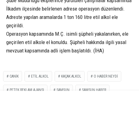
Şube Müdürlüğü ekiplerince yürütülen çalışmalar kapsamında
İlkadım ilçesinde belirlenen adrese operasyon düzenlendi.
Adreste yapılan aramalarda 1 ton 160 litre etil alkol ele
geçirildi.
Operasyon kapsamında M.Ç. isimli şüpheli yakalanırken, ele
geçirilen etil alkole el konuldu. Şüpheli hakkında ilgili yasal
mevzuat kapsamında adli işlem başlatıldı. (İHA)
CANIK
ETİL ALKOL
KAÇAK ALKOL
O HABER NEYDI
PETEK REKLAM AJANSI
SAMSUN
SAMSUN HABER
İLGİNİZİ
ÇEKEBİLİR