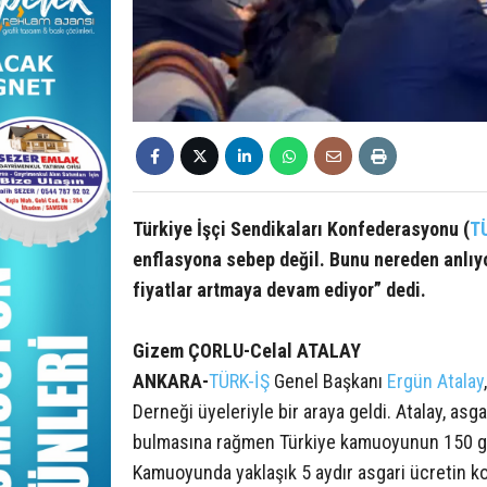
Türkiye İşçi Sendikaları Konfederasyonu (
T
enflasyona sebep değil. Bunu nereden anlıy
fiyatlar artmaya devam ediyor” dedi.
Gizem ÇORLU-Celal ATALAY
ANKARA-
TÜRK-İŞ
Genel Başkanı
Ergün Atalay
Derneği üyeleriyle bir araya geldi. Atalay, asga
bulmasına rağmen Türkiye kamuoyunun 150 gü
Kamuoyunda yaklaşık 5 aydır asgari ücretin k