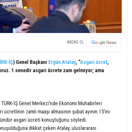
ABONE OL
ÜRK-İŞ
) Genel Başkanı
Ergün Atalay
, “
Asgari ücret
,
oruz. 1 senedir asgari ücrete zam gelmiyor; ama
, TÜRK-İŞ Genel Merkezi’nde Ekonomi Muhabirleri
ri ücretlinin zamlı maaşı almasının şubat ayının 15’ini
ndür asgari ücreti konuştuğunu söyledi.
onuşulduğuna dikkat çeken Atalay, uluslararası