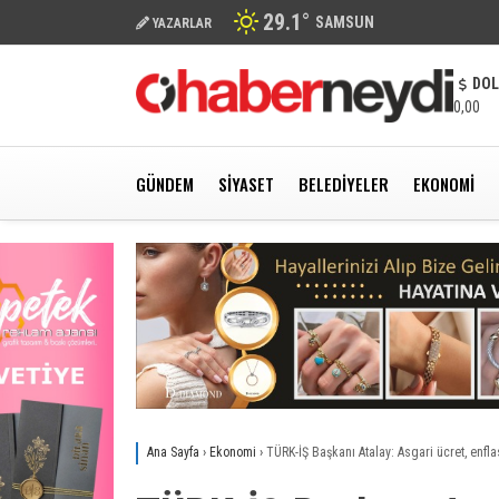
29.1
°
SAMSUN
YAZARLAR
DO
0,00
GÜNDEM
SIYASET
BELEDIYELER
EKONOMI
Ana Sayfa
›
Ekonomi
›
TÜRK-İŞ Başkanı Atalay: Asgari ücret, enfl