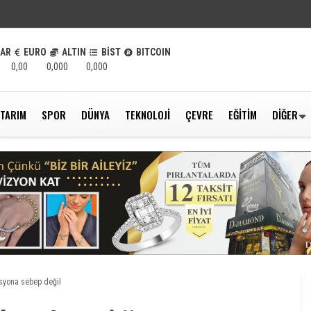
LAR
EURO
ALTIN
BİST
BITCOIN
0,00
0,000
0,000
TARIM
SPOR
DÜNYA
TEKNOLOJI
ÇEVRE
EĞITIM
DIĞER
asyona sebep değil