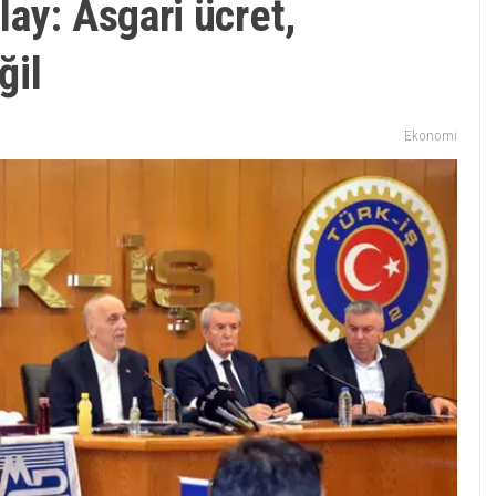
ay: Asgari ücret,
ğil
Ekonomi