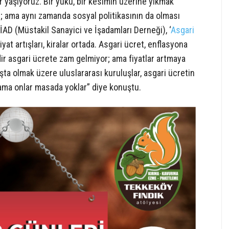
yaşıyoruz. Bir yükü, bir kesimin üzerine yıkmak
; ama aynı zamanda sosyal politikasının da olması
SİAD (Müstakil Sanayici ve İşadamları Derneği), ‘
Asgari
yat artışları, kiralar ortada. Asgari ücret, enflasyona
ir asgari ücrete zam gelmiyor; ama fiyatlar artmaya
ta olmak üzere uluslararası kuruluşlar, asgari ücretin
; ama onlar masada yoklar” diye konuştu.