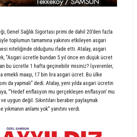
ği, Genel Sağlık Sigortası primi de dahil 20’den fazla
nüyle toplumun tamamına yakınını etkileyen asgari
esi niteliğinde olduğunu ifade etti. Atalay, asgari
k, “Asgari ücretle bundan 5 yıl önce en düşük ücret
lan bu ücretle 1 hafta geçinebilir misiniz? İşverenler,
ra emekli maaşı, 17 bin lira asgari ücret. Bu ülke
ını da yapmalı” dedi. Atalay, yeni yılda asgari ücretin
ruya, “‘Hedef enflasyon mu gerçekleşen enflasyon’ mu
 ve uygun değil. Sıkıntıları beraber paylaşmak
ne yıkmanın anlamı yok” yanıtını verdi.