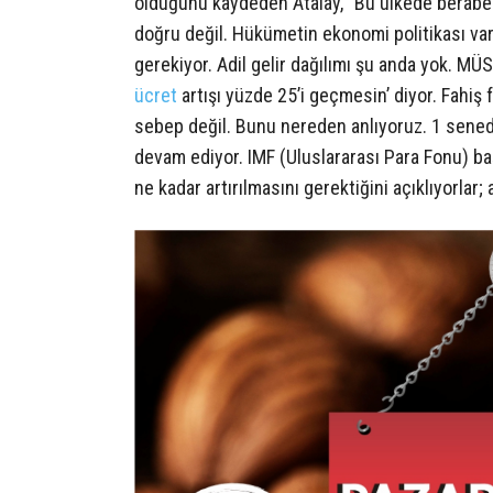
olduğunu kaydeden Atalay, “Bu ülkede beraber 
doğru değil. Hükümetin ekonomi politikası var
gerekiyor. Adil gelir dağılımı şu anda yok. MÜ
ücret
artışı yüzde 25’i geçmesin’ diyor. Fahiş fi
sebep değil. Bunu nereden anlıyoruz. 1 sened
devam ediyor. IMF (Uluslararası Para Fonu) baş
ne kadar artırılmasını gerektiğini açıklıyorlar