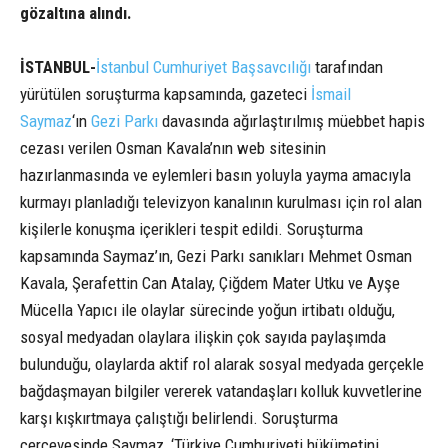
gözaltına alındı.
İSTANBUL-
İstanbul Cumhuriyet Başsavcılığı
tarafından
yürütülen soruşturma kapsamında, gazeteci
İsmail
Saymaz
‘ın
Gezi Parkı
davasında ağırlaştırılmış müebbet hapis
cezası verilen Osman Kavala’nın web sitesinin
hazırlanmasında ve eylemleri basın yoluyla yayma amacıyla
kurmayı planladığı televizyon kanalının kurulması için rol alan
kişilerle konuşma içerikleri tespit edildi. Soruşturma
kapsamında Saymaz’ın, Gezi Parkı sanıkları Mehmet Osman
Kavala, Şerafettin Can Atalay, Çiğdem Mater Utku ve Ayşe
Mücella Yapıcı ile olaylar sürecinde yoğun irtibatı olduğu,
sosyal medyadan olaylara ilişkin çok sayıda paylaşımda
bulunduğu, olaylarda aktif rol alarak sosyal medyada gerçekle
bağdaşmayan bilgiler vererek vatandaşları kolluk kuvvetlerine
karşı kışkırtmaya çalıştığı belirlendi. Soruşturma
çerçevesinde Saymaz, ‘Türkiye Cumhuriyeti hükümetini