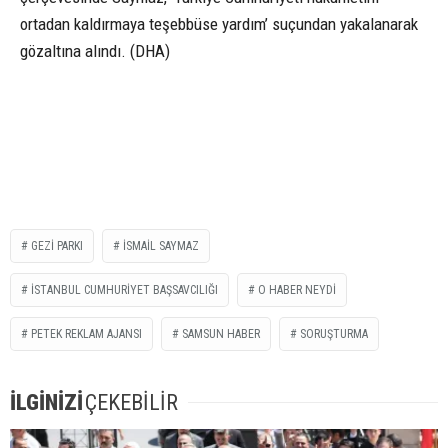
ortadan kaldırmaya teşebbüse yardım’ suçundan yakalanarak
gözaltına alındı. (DHA)
GEZİ PARKI
İSMAİL SAYMAZ
İSTANBUL CUMHURİYET BAŞSAVCILIĞI
O HABER NEYDİ
PETEK REKLAM AJANSI
SAMSUN HABER
SORUŞTURMA
İLGİNİZİ
ÇEKEBİLİR