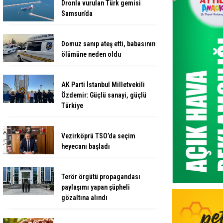
Dronla vurulan Türk gemisi
Samsun’da
Domuz sanıp ateş etti, babasının
ölümüne neden oldu
AK Parti İstanbul Milletvekili
Özdemir: Güçlü sanayi, güçlü
Türkiye
Vezirköprü TSO’da seçim
heyecanı başladı
Terör örgütü propagandası
paylaşımı yapan şüpheli
gözaltına alındı