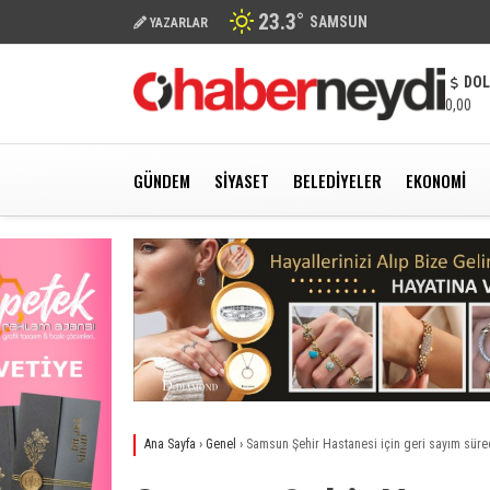
23.3
°
SAMSUN
YAZARLAR
DO
0,00
GÜNDEM
SIYASET
BELEDIYELER
EKONOMI
Ana Sayfa
›
Genel
›
Samsun Şehir Hastanesi için geri sayım süre