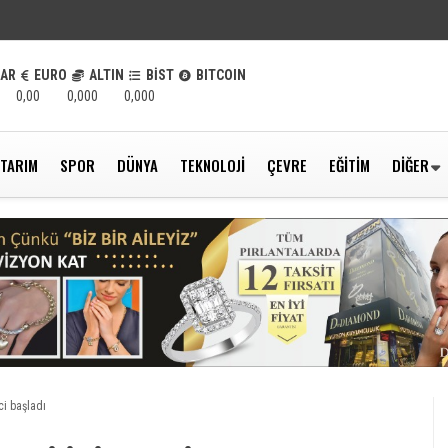
LAR
EURO
ALTIN
BİST
BITCOIN
0,00
0,000
0,000
TARIM
SPOR
DÜNYA
TEKNOLOJI
ÇEVRE
EĞITIM
DIĞER
ci başladı