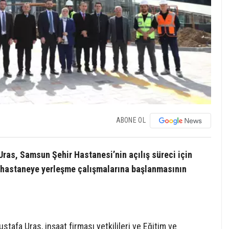
ABONE OL
as, Samsun Şehir Hastanesi’nin açılış süreci için
a hastaneye yerleşme çalışmalarına başlanmasının
tafa Uras, inşaat firması yetkilileri ve Eğitim ve