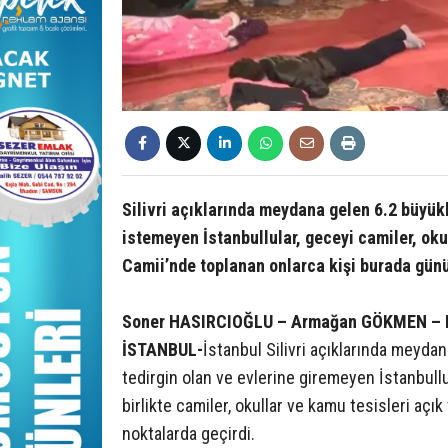
Silivri açıklarında meydana gelen 6.2 büyü
istemeyen İstanbullular, geceyi camiler, okul
Camii’nde toplanan onlarca kişi burada gün
Soner HASIRCIOĞLU – Armağan GÖKMEN – 
İSTANBUL-
İstanbul Silivri açıklarında meyd
tedirgin olan ve evlerine giremeyen İstanbullula
birlikte camiler, okullar ve kamu tesisleri aç
noktalarda geçirdi.