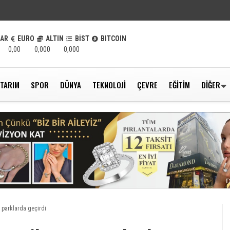
LAR
EURO
ALTIN
BİST
BITCOIN
0,00
0,000
0,000
TARIM
SPOR
DÜNYA
TEKNOLOJI
ÇEVRE
EĞITIM
DIĞER
e parklarda geçirdi