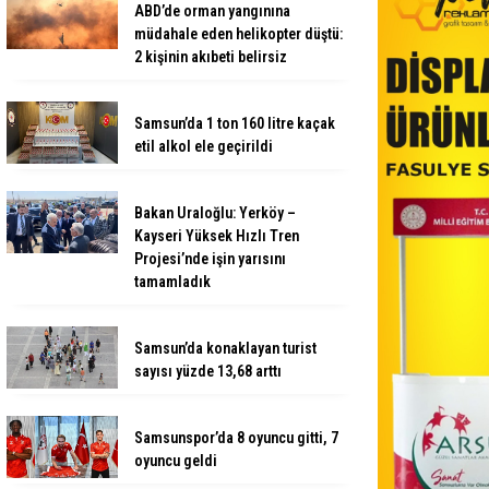
ABD’de orman yangınına
müdahale eden helikopter düştü:
2 kişinin akıbeti belirsiz
Samsun’da 1 ton 160 litre kaçak
etil alkol ele geçirildi
Bakan Uraloğlu: Yerköy –
Kayseri Yüksek Hızlı Tren
Projesi’nde işin yarısını
tamamladık
Samsun’da konaklayan turist
sayısı yüzde 13,68 arttı
Samsunspor’da 8 oyuncu gitti, 7
oyuncu geldi