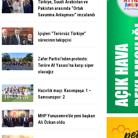
Türkiye, Suudi Arabistan ve
Pakistan arasında “Ortak
Savunma Anlaşması” imzalandı
İçişleri “Terörsüz Türkiye”
sürecinin takipçisi
Zafer Partisi’nden protesto:
Teröre Af Yasası’na karşı siper
olacağız
Hazırlık maçı: Kasımpaşa: 1 –
Samsunspor: 2
MHP Yunusemre’de yeni başkan
Ali Özkan oldu