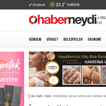
23.3
°
SAMSUN
YAZARLAR
DO
0,00
GÜNDEM
SIYASET
BELEDIYELER
EKONOMI
Ana Sayfa
›
Genel
›
İstanbullular geceyi camiler, spor salonları v