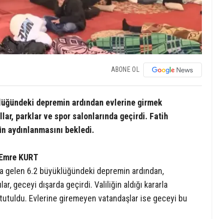
ABONE OL
klüğündeki depremin ardından evlerine girmek
lar, parklar ve spor salonlarında geçirdi. Fatih
ün aydınlanmasını bekledi.
Emre KURT
ana gelen 6.2 büyüklüğündeki depremin ardından,
r, geceyi dışarda geçirdi. Valiliğin aldığı kararla
ık tutuldu. Evlerine giremeyen vatandaşlar ise geceyi bu